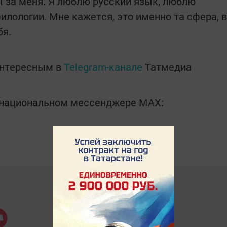
 за меня. Я люблю русский язык, люблю
филологии. Мне кажется, это именно та сфера, в
бя.
интересным в
Telegram-канале
Татмедиа
в национальном мессенджере MАХ: