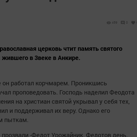
459
0
 православная церковь чтит память святого
 жившего в 3веке в Анкире.
де он работал корчмарем. Проникшись
ачал проповедовать. Господь наделил Феодота
ения на христиан святой укрывал у себя тех,
ил и поддерживал их веру. Однако его
м пыткам.
 прозвали -Федот Урожайник, Федотов день.