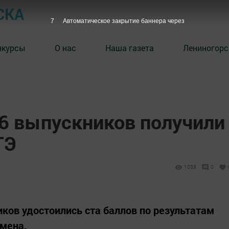
СКА
6
Автоматическое закрытие баннера через
нкурсы
О нас
Наша газета
Лениногорс
 6 выпускников получили
ГЭ
1033
0
ков удостоились ста баллов по результатам
амена.