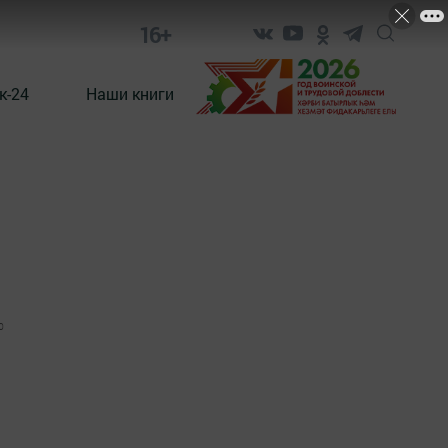
16+
к-24
Наши книги
0