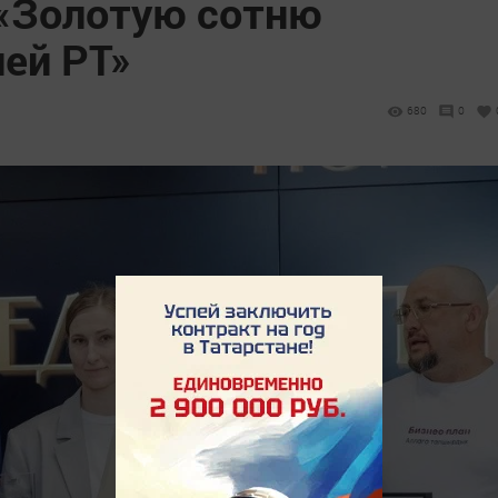
 «Золотую сотню
ей РТ»
680
0