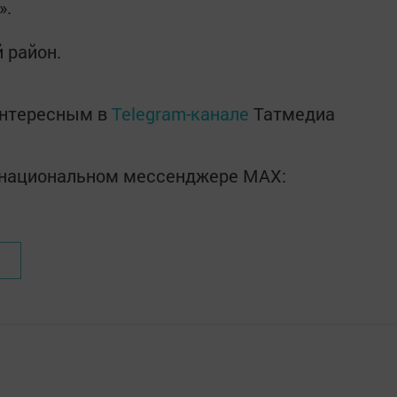
».
 район.
интересным в
Telegram-канале
Татмедиа
в национальном мессенджере MАХ: