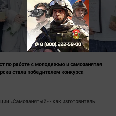
ст по работе с молодежью и самозанятая
рска стала победителем конкурса
ации «Самозанятый» - как изготовитель