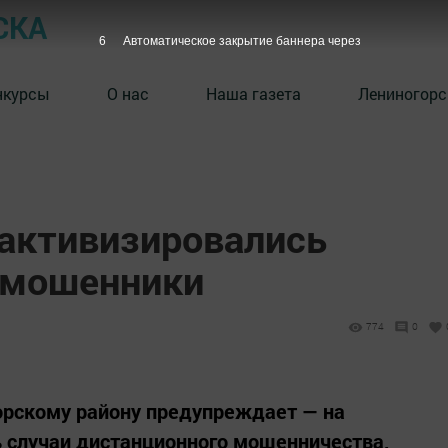
СКА
5
Автоматическое закрытие баннера через
нкурсы
О нас
Наша газета
Лениногорс
 активизировались
 мошенники
774
0
орскому району предупреждает — на
ь случаи дистанционного мошенничества,