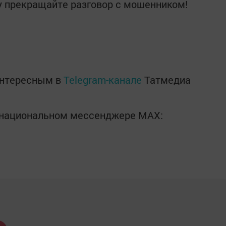
зу прекращайте разговор с мошенником!
интересным в
Telegram-канале
Татмедиа
в национальном мессенджере MАХ: