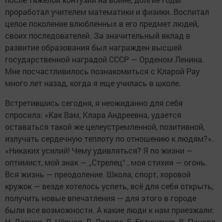
проработал учителем математики и физики. Воспитал
целое поколение влюбленных в его предмет людей,
своих последователей. За значительный вклад в
развитие образования был награжден высшей
государственной наградой СССР — Орденом Ленина.
Мне посчастливилось познакомиться с Кларой Рау
много лет назад, когда я еще училась в школе.
Встретившись сегодня, я неожиданно для себя
спросила: «Как Вам, Клара Андреевна, удается
оставаться такой же целеустремленной, позитивной,
излучать сердечную теплоту по отношению к людям?».
«Никаких усилий! Чему удивляться? Я по жизни —
оптимист, мой знак — „Стрелец“ , моя стихия — огонь.
Вся жизнь — преодоление. Школа, спорт, хоровой
кружок — везде хотелось успеть, всё для себя открыть,
получить новые впечатления — для этого в городе
были все возможности. А какие люди к нам приезжали:
Н. Доризо, Л. Чёрная, Л. Лядова, Е. Евтушенко, В. Панова