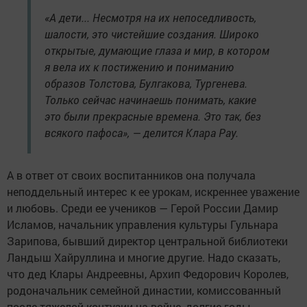
«А дети... Несмотря на их непоседливость,
шалости, это чистейшие создания. Широко
открытые, думающие глаза и мир, в котором
я вела их к постижению и пониманию
образов Толстова, Булгакова, Тургенева.
Только сейчас начинаешь понимать, какие
это были прекрасные времена. Это так, без
всякого пафоса», — делится Клара Рау.
А в ответ от своих воспитанников она получала
неподдельный интерес к ее урокам, искреннее уважение
и любовь. Среди ее учеников — Герой России Дамир
Исламов, начальник управления культуры Гульнара
Зарипова, бывший директор центральной библиотеки
Ландыш Хайруллина и многие другие. Надо сказать,
что дед Клары Андреевны, Архип Федорович Королев,
родоначальник семейной династии, комиссованный
после тяжелой контузии на войне, долгие годы