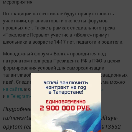
мероприятия.
По традиции на фестивале будут присутствовать
участники, организаторы и эксперты форумов
прошлых лет. Также в рамках специального трека
«Поколение Первых» участие в «iВолге» примут
школьники в возрасте 14-17 лет, педагоги и родители.
Молодежный форум «iВолга» проводится под
патронатом полпреда Президента РФ в ПФО в целях
формирования условий для самореализации
талантливой молодежи и продвижения инновационных
идей. Следить за главными новостями форума можно
на сайте,
в официальной группе
«ВКонтакте»
и
в Telegram-канале
.
Подробнее: https://www. tatar-inform.
ru/news/tatarstan-na-ivolge-2023-podelitsya-
opytom-realizacii-molodeznoi-politiki-5913532