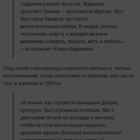
Садриева раньше была им. Жданова,
проспект Ленина — проспектом Фрунзе. Этот
был город бараков, пустырей,
многочисленных клубов. И людей, полных
энтузиазма, азарта, с жаждой жизни и
желанием созидать, творить, жить и любить»,
— вспоминает Клара Андреевна.
Лицо моей собеседницы озаряется светом от теплых
воспоминаний, глаза наполняются блеском, она где-то
там, в далеком в 1955-м:
«Я помню, как строился нынешний Дворец
культуры. Был огромный котлован. Мы с
девочками бегали на площадь и мечтали,
чтобы на этом месте скорее выросло
красивое здание. Высокий интеллигентного
вида седовласый мужчина, который