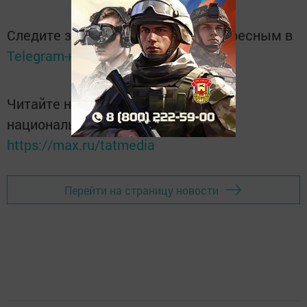
Следите за самым важным и интересным в
Telegram-канале
Татмедиа
Читайте новости Татарстана в
национальном мессенджере MАХ:
https://max.ru/tatmedia
Перейти на страницу новости