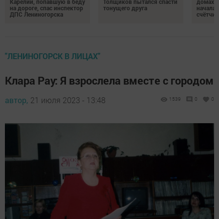
Карелии, попавшую в беду
Толщиков пытался спасти
домах 
на дороге, спас инспектор
тонущего друга
началас
ДПС Лениногорска
счётчи
"ЛЕНИНОГОРСК В ЛИЦАХ"
Клара Рау: Я взрослела вместе с городом
автор,
21 июля 2023 - 13:48
1539
0
0