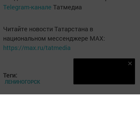
Telegram-канале
Татмедиа
Читайте новости Татарстана в
национальном мессенджере MАХ:
https://max.ru/tatmedia
Наш YOUTUBE-КАНАЛ!
Теги:
Подписаться
ЛЕНИНОГОРСК
ЛЕНИНОГОРСКИЕ ВЕСТИ
Перейти на страницу новости