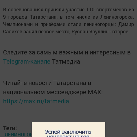
В соревнованиях приняли участие 110 спортсменов из
9 городов Татарстана, в том числе из Лениногорска.
Чемпионами и призёрами стали лениногорцы: Дамир
Салихов занял первое место, Руслан Яруллин - второе.
Следите за самым важным и интересным в
Telegram-канале
Татмедиа
Читайте новости Татарстана в
национальном мессенджере MАХ:
https://max.ru/tatmedia
Теги:
ЛЕНИНОГОРСК