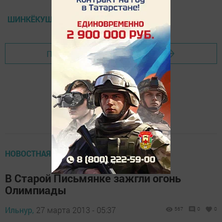
ШИНКЁКУШИН КАРАТЭ
Перейти на страницу новости
НОВОСТНАЯ ЛЕНТА
В Старой Письмянке зажгли огонь
Олимпиады
Ильнур,
27 марта 2013 - 05:37
567
0
0