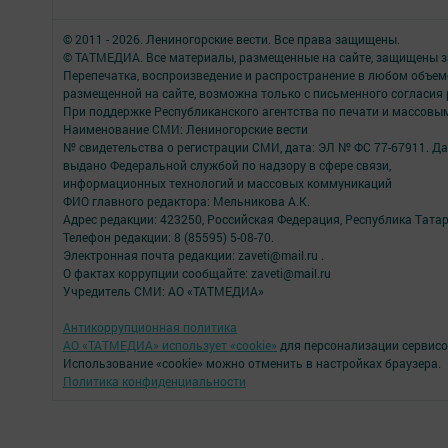
© 2011 - 2026. Лениногорские вести. Все права защищены.
© ТАТМЕДИА. Все материалы, размещенные на сайте, защищены з
Перепечатка, воспроизведение и распространение в любом объе
размещенной на сайте, возможна только с письменного согласия
При поддержке Республиканского агентства по печати и массов
Наименование СМИ: Лениногорские вести
№ свидетельства о регистрации СМИ, дата: ЭЛ № ФС 77-67911. Да
выдано Федеральной службой по надзору в сфере связи,
информационных технологий и массовых коммуникаций
ФИО главного редактора: Мельникова А.К.
Адрес редакции: 423250, Российская Федерация, Республика Татарста
Телефон редакции: 8 (85595) 5-08-70.
Электронная почта редакции: zaveti@mail.ru .
О фактах коррупции сообщайте: zaveti@mail.ru
Учредитель СМИ: АО «ТАТМЕДИА»
Антикоррупционная политика
АО «ТАТМЕДИА» использует «cookie»
для персонализации сервисо
Использование «cookie» можно отменить в настройках браузера.
Политика конфиденциальности