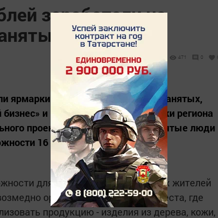
блей заработали на
занятые
471
0
ли ярмарки продукции и услуг самозанятых,
 бизнес» и Министерством экономики региона
ьного проекта МСП. На них самозанятые люди
ожности 16 млн рублей.
жности для свыше 800 самозанятых жителей
возмедно организованы торговые места, где
лизовать продукцию - изделия из дерева, кожи,