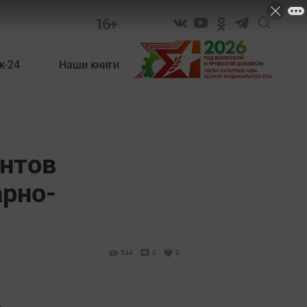
16+
к-24
Наши книги
ентов
арно-
544
0
0