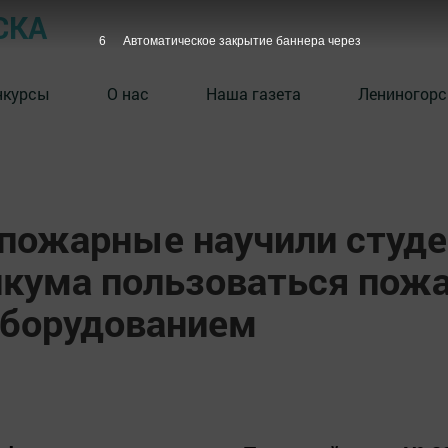
СКА
6
Автоматическое закрытие баннера через
нкурсы
О нас
Наша газета
Лениногорс
 пожарные научили студ
икума пользоваться пож
оборудованием