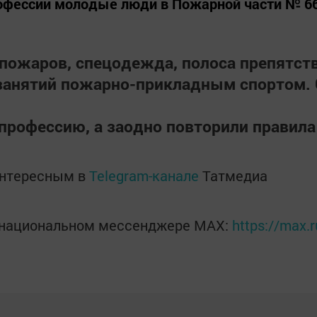
рофессии молодые люди в Пожарной части № 66
 пожаров, спецодежда, полоса препятст
занятий пожарно-прикладным спортом. 
 профессию, а заодно повторили правила
интересным в
Telegram-канале
Татмедиа
в национальном мессенджере MАХ:
https://max.