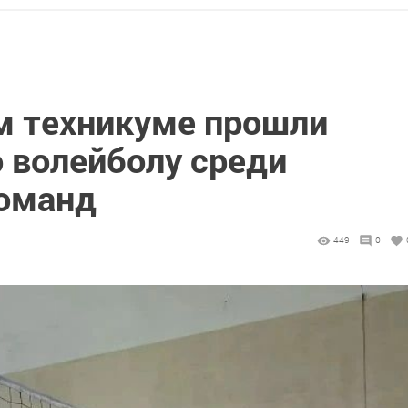
м техникуме прошли
 волейболу среди
команд
449
0