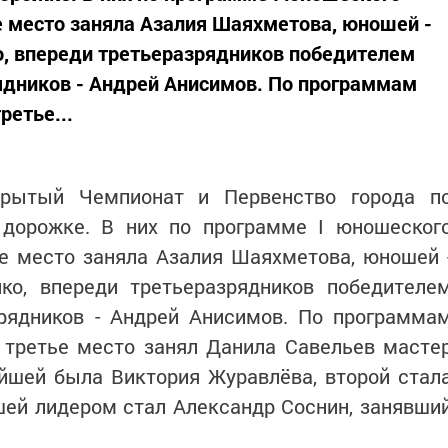
 место заняла Азалия Шаяхметова, юношей -
, впереди третьеразрядников победителем
рядников - Андрей Анисимов. По программам
ретье...
крытый Чемпионат и Первенство города п
дорожке. В них по программе I юношеског
е место заняла Азалия Шаяхметова, юношей 
о, впереди третьеразрядников победителе
зрядников - Андрей Анисимов. По программа
 третье место занял Данила Савельев масте
йшей была Виктория Журавлёва, второй стал
шей лидером стал Александр Соснин, занявши