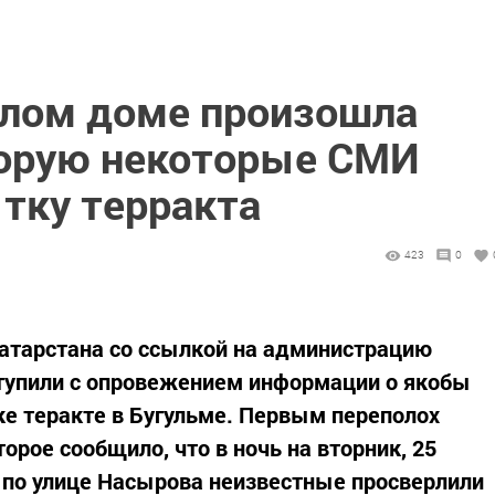
илом доме произошла
оторую некоторые СМИ
тку терракта
423
0
атарстана со ссылкой на администрацию
тупили с опровежением информации о якобы
е теракте в Бугульме. Первым переполох
торое сообщило, что в ночь на вторник, 25
а по улице Насырова неизвестные просверлили