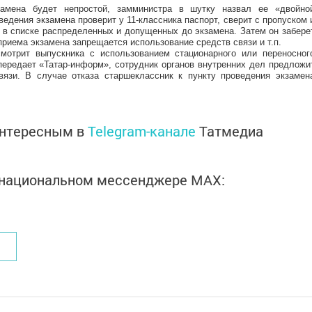
замена будет непростой, замминистра в шутку назвал ее «двойно
едения экзамена проверит у 11-классника паспорт, сверит с пропуском 
а в списке распределенных и допущенных до экзамена. Затем он забере
приема экзамена запрещается использование средств связи и т.п.
отрит выпускника с использованием стационарного или переносног
 передает «Татар-информ», сотрудник органов внутренних дел предложи
язи. В случае отказа старшеклассник к пункту проведения экзамен
интересным в
Telegram-канале
Татмедиа
в национальном мессенджере MАХ: