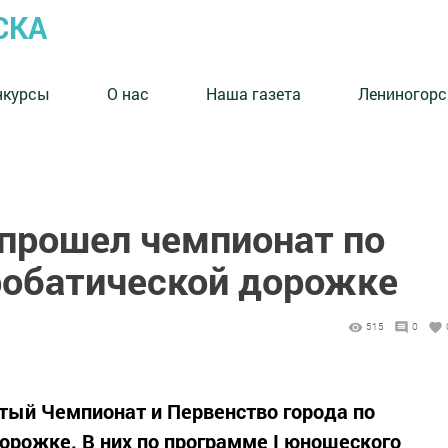
СКА
нкурсы
О нас
Наша газета
Лениногорс
 прошел чемпионат по
обатической дорожке
515
0
тый Чемпионат и Первенство города по
рожке. В них по программе I юношеского