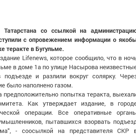
 Татарстана со ссылкой на администраци
ступили с опровежением информации о якоб
 теракте в Бугульме.
дание Lifenews, которое сообщило, что в ноч
ульме в доме 1а по улице Насырова неизвестны
в подъезде и разлили вокруг солярку. Чере
е было наполнено газом.
а предположительно попытка теракта, выехал
омитета. Как утверждает издание, в город
ической операции. Все оперативные орган
умышленников, пытавшихся взорвать подъез
ома", - соосылкой на представителя СКР 