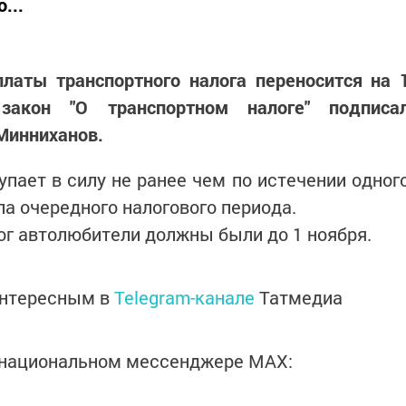
...
платы транспортного налога переносится на 
 закон "О транспортном налоге" подписа
Минниханов.
упает в силу не ранее чем по истечении одног
ла очередного налогового периода.
ог автолюбители должны были до 1 ноября.
интересным в
Telegram-канале
Татмедиа
в национальном мессенджере MАХ: