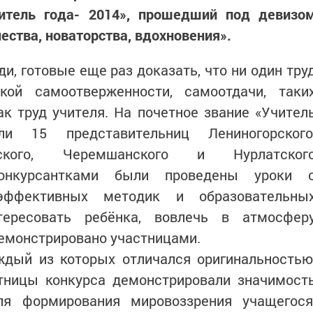
читель года- 2014», прошедший под девизо
чества, новаторства, вдохновения».
и, готовые еще раз доказать, что ни один тру
кой самоотверженности, самоотдачи, таки
ак труд учителя. На почетное звание «Учител
и 15 представительниц Лениногорского
евского, Черемшанского и Нурлатског
Конкурсантками были проведены уроки 
эффективных методик и образовательны
нтересовать ребёнка, вовлечь в атмосфер
демонстрировано участницами.
ждый из которых отличался оригинальностью
стницы конкурса демонстрировали значимост
ля формирования мировоззрения учащегося