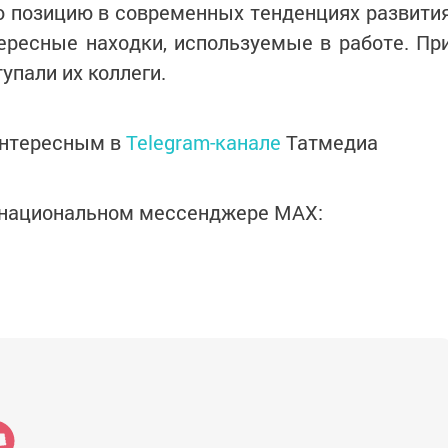
ю позицию в современных тенденциях развити
ересные находки, используемые в работе. Пр
упали их коллеги.
интересным в
Telegram-канале
Татмедиа
в национальном мессенджере MАХ: