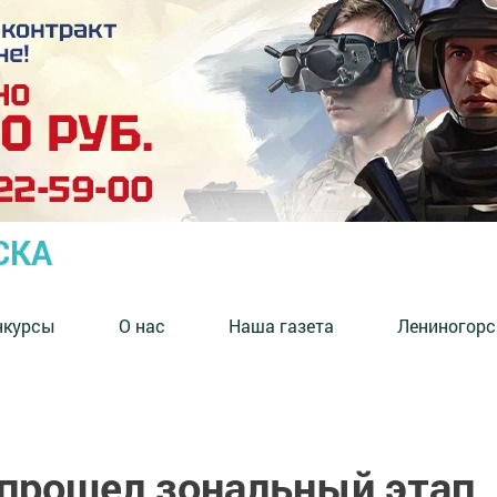
СКА
нкурсы
О нас
Наша газета
Лениногорс
 прошел зональный этап