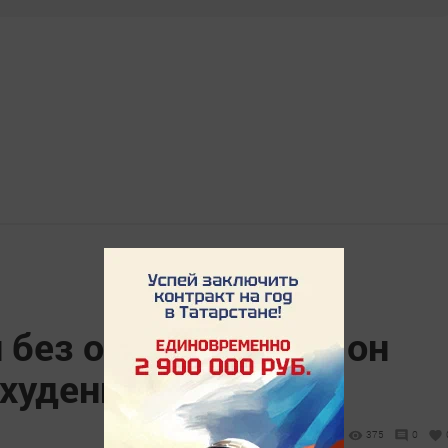
 без одежды и как он
охудению
375
0