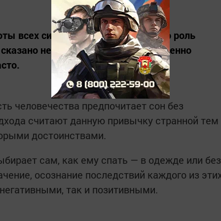
боты всех систем организма большую роль
 сказано немало. А вот о том, как именно
сто.
сть человечества предпочитает сон без
дхода считают данную привычку странной тем
торыми достоинствами.
бирает сам, как ему спать — в одежде или без
ачение, осознание последствий каждого из эти
 негативными, так и позитивными.