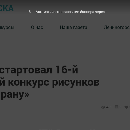
СКА
5
Автоматическое закрытие баннера через
нкурсы
О нас
Наша газета
Лениногорс
стартовал 16-й
й конкурс рисунков
трану»
478
0