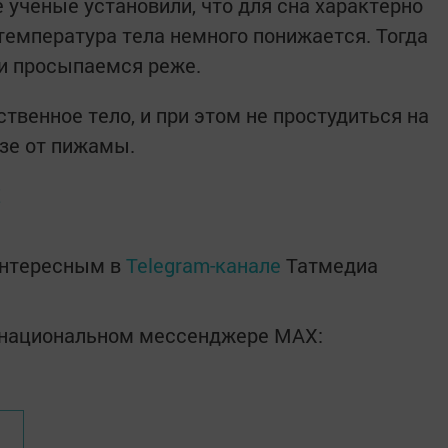
 учёные установили, что для сна характерно
температура тела немного понижается. Тогда
 и просыпаемся реже.
твенное тело, и при этом не простудиться на
азе от пижамы.
Е
интересным в
Telegram-канале
Татмедиа
в национальном мессенджере MАХ: