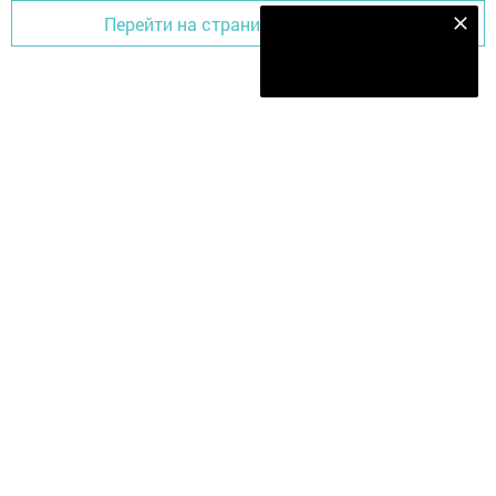
Перейти на страницу новости
Наш YOUTUBE-КАНАЛ!
Подписаться
Главная