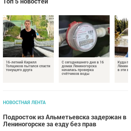
Топ 5 новостей
16-летний Кирилл
С сегодняшнего дня в 16
Куда по
Толщиков пытался спасти
домах Лениногорска
Лениног
тонущего друга
началась проверка
в эти 
счётчиков воды
НОВОСТНАЯ ЛЕНТА
Подросток из Альметьевска задержан в
Лениногорске за езду без прав