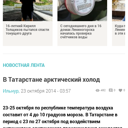
16-летний Кирилл
С сегодняшнего дня в 16
Куда по
Толщиков пытался спасти
домах Лениногорска
Лениног
тонущего друга
началась проверка
в эти 
счётчиков воды
НОВОСТНАЯ ЛЕНТА
В Татарстане арктический холод
Ильнур,
23 октября 2014 - 03:57
482
0
0
23-25 октября по республике температура воздуха
составит от 4 до 10 градусов мороза. В Татарстане в
период с 23 по 27 октября под воздействием