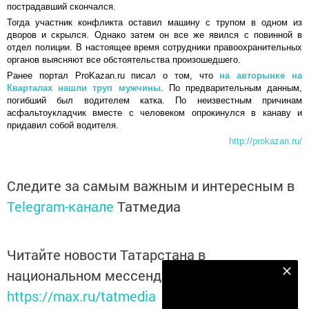
пострадавший скончался.
Тогда участник конфликта оставил машину с трупом в одном из
дворов и скрылся. Однако затем он все же явился с повинной в
отдел полиции. В настоящее время сотрудники правоохранительных
органов выясняют все обстоятельства произошедшего.
Ранее портал ProKazan.ru писал о том, что
на авторынке на
Кварталах нашли труп мужчины
. По предварительным данным,
погибший был водителем катка. По неизвестным причинам
асфальтоукладчик вместе с человеком опрокинулся в канаву и
придавил собой водителя.
http://prokazan.ru/
Следите за самым важным и интересным в
Telegram-канале
Татмедиа
Читайте новости Татарстана в
национальном мессенджере MАХ:
Наш YOUTUBE-КАНАЛ!
https://max.ru/tatmedia
Подписаться