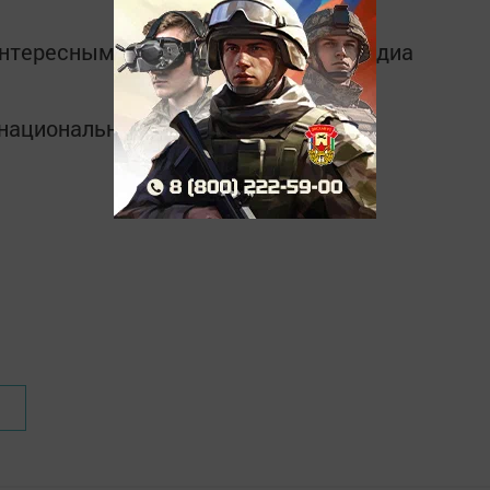
интересным в
Telegram-канале
Татмедиа
в национальном мессенджере MАХ: