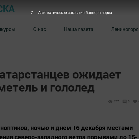
СКА
6
Автоматическое закрытие баннера через
нкурсы
О нас
Наша газета
Лениногорс
татарстанцев ожидает
метель и гололед
477
0
иноптиков, ночью и днем 16 декабря местами
ения северо-западного ветра порывами до 15-