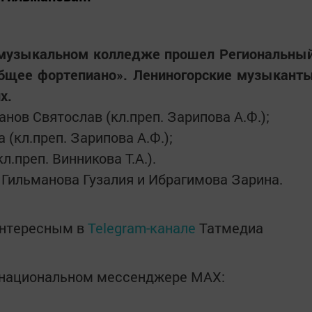
 музыкальном колледже прошел Региональны
бщее фортепиано». Лениногорские музыкант
х.
анов Святослав (кл.преп. Зарипова А.Ф.);
 (кл.преп. Зарипова А.Ф.);
.преп. Винникова Т.А.).
Гильманова Гузалия и Ибрагимова Зарина.
интересным в
Telegram-канале
Татмедиа
в национальном мессенджере MАХ: