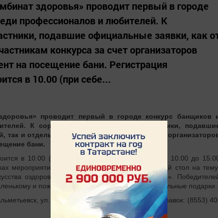
мбинат здоровья» проводит первый в городе
еди профессионалов и любителей. К
стники, подавшие официальные заявки, как о
Участникам конкурса за счет организаторов
нт на посещение бани. Регистрация
тся в 10.00 (при себе...
 здоровья» проводит первый в городе конкурс банщиков 
телей. К соревнованию допускаются участники, подавши
, так и отдельно. Участникам конкурса за счет организаторо
ещение бани.
оится в 10.00 (при себе нужно иметь паспорт). С 10.00 до 15.0
ках мероприятия с 15 до 16 часов пройдет круглый стол на тему
кусства оздоровления. Развитие культуры здоровья». Победителе
ленькому и пожилому участнику приготовлены отдельные подарки.
Альметьевск, ул. Гафиятуллина,50. Телефон для справок: (8553) 40