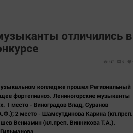
музыканты отличились в
онкурсе
487
0
 музыкальном колледже прошел Региональный
щее фортепиано». Лениногорские музыканты
х. 1 место - Виноградов Влад, Суранов
А.Ф.); 2 место - Шамсутдинова Карина (кл.преп.
ашев Вениамин (кл.преп. Винникова Т.А.).
Гильманова...