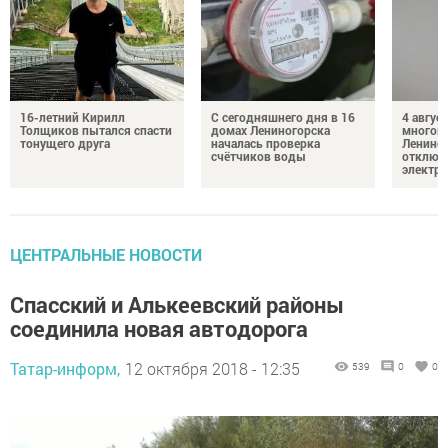
16-летний Кирилл
С сегодняшнего дня в 16
4 август
Толщиков пытался спасти
домах Лениногорска
многок
тонущего друга
началась проверка
Лениног
счётчиков воды
отключ
электро
ЦЕНТРАЛЬНЫЕ НОВОСТИ
Спасский и Алькеевский районы
соединила новая автодорога
Татар-информ,
12 октября 2018 - 12:35
539
0
0