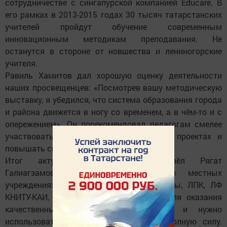
сотрудничестве с сингапурской компанией Educare. В
его рамках в 2013-2015 годах 30 тысяч татарстанских
учителей пройдут обучение современным
инновационным методикам преподавания. Не
останутся в стороне от новшества и лениногорские
учителя.
Равиль Хамитов дал хорошую оценку деятельности
наших просвещенцев: «Посмотрев вашу методическую
выставку, я убедился, что система образования города
и района движется в ногу со временем, а в чём-то и с
опережением». Он порекомендовал педагогам смелее
участвовать в федеральных грантовых проектах и
повышать свой рейтинг.
Итог актуальному разговору подвёл Рягат
Галиагзамович. Он отметил, что в местных
учреждениях образования, включая школы, ЛПК, ЛФ
КНИТУ-КАИ, ЛМХПК, есть все условия для оказания
качественных образовательных услуг, и нужно
использовать имеющиеся ресурсы в полную силу.