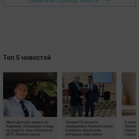
Перейти на страницу новости
Топ 5 новостей
Многодетную семью из
Звание Почетного
С понед
Карелии, попавшую в беду
гражданина Лениногорска
Лениног
на дороге, спас инспектор
и района присвоили
планов
ДПС Лениногорска
ветерану-нефтянику
горяче