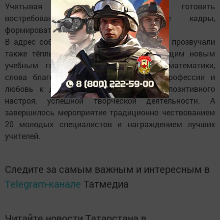
Учитывая запросы общества, готовить
востребованные, конкурентоспособные кадры,
формировать человека труда.
В адрес собравшихся в зале в этот день прозвучали
также тёплые поздравления с наступающим новым
учебным годом, объявленным Годом математики,
слова благодарности за преданность профессии и
любовь к детям, пожелания здоровья, позитивного
настроя, успешной творческой деятельности. А
завершилось мероприятие традиционно чествованием
20 молодых специалистов и награждением лучших
учителей.
Следите за самым важным и интересным в
Telegram-канале
Татмедиа
Читайте новости Татарстана в