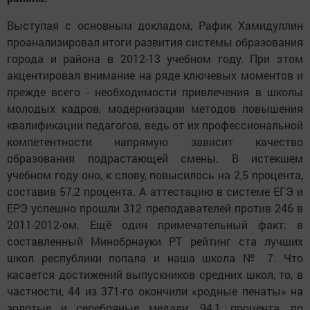
Выступая с основным докладом, Рафик Хамидуллин
проанализировал итоги развития системы образования
города и района в 2012-13 учебном году. При этом
акцентировал внимание на ряде ключевых моментов и
прежде всего - необходимости привлечения в школы
молодых кадров, модернизации методов повышения
квалификации педагогов, ведь от их профессиональной
компетентности напрямую зависит качество
образования подрастающей смены. В истекшем
учебном году оно, к слову, повысилось на 2,5 процента,
составив 57,2 процента. А аттестацию в системе ЕГЭ и
ЕРЭ успешно прошли 312 преподавателей против 246 в
2011-2012-ом. Ещё один примечательный факт: в
составленный Минобрнауки РТ рейтинг ста лучших
школ республики попала и наша школа № 7. Что
касается достижений выпускников средних школ, то, в
частности, 44 из 371-го окончили «родные пенаты» на
золотые и серебряные медали; 94,1 процента, по