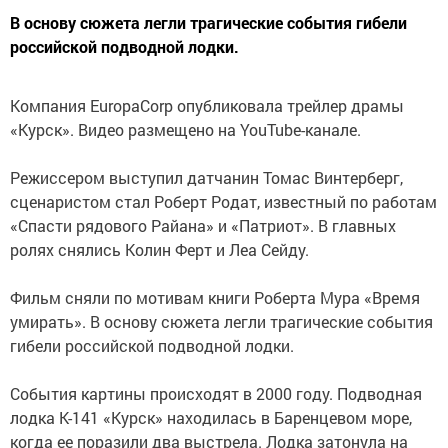
В основу сюжета легли трагические события гибели
российской подводной лодки.
Компания EuropaCorp опубликовала трейлер драмы
«Курск». Видео размещено на YouTube-канале.
Режиссером выступил датчанин Томас Винтерберг,
сценаристом стал Роберт Родат, известный по работам
«Спасти рядового Райана» и «Патриот». В главных
ролях снялись Колин Ферт и Леа Сейду.
Фильм сняли по мотивам книги Роберта Мура «Время
умирать». В основу сюжета легли трагические события
гибели российской подводной лодки.
События картины происходят в 2000 году. Подводная
лодка К-141 «Курск» находилась в Баренцевом море,
когда ее поразили два выстрела. Лодка затонула на