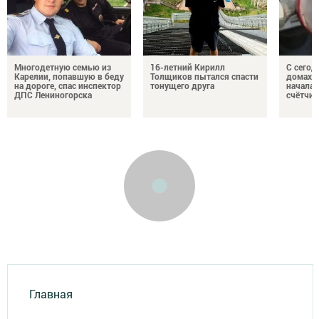
Многодетную семью из
16-летний Кирилл
С сегод
Карелии, попавшую в беду
Толщиков пытался спасти
домах 
на дороге, спас инспектор
тонущего друга
началас
ДПС Лениногорска
счётчи
Главная