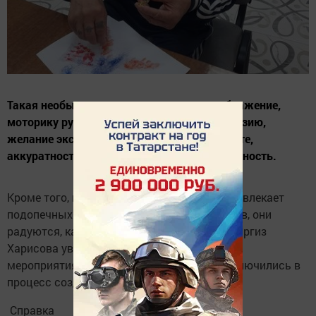
Такая необычная техника развивает воображение,
моторику рук, художественный вкус, фантазию,
желание экспериментировать в своей работе,
аккуратность, трудолюбие и целеустремленность.
Кроме того, необычное творчество всегда увлекает
подопечных Дома престарелых и инвалидов, они
радуются, как дети. Инструктор по труду Наргиз
Харисова увлекла участников интересного
мероприятия, которые с удовольствием включились в
процесс создания маленьких шедевров.
Справка