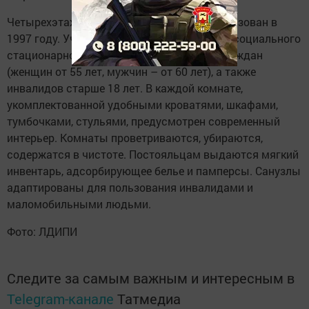
Четырехэтажный Дом-интернат был организован в
1997 году. Учреждение предназначено для социального
стационарного обслуживания пожилых граждан
(женщин от 55 лет, мужчин – от 60 лет), а также
инвалидов старше 18 лет. В каждой комнате,
укомплектованной удобными кроватями, шкафами,
тумбочками, стульями, предусмотрен современный
интерьер. Комнаты проветриваются, убираются,
содержатся в чистоте. Постояльцам выдаются мягкий
инвентарь, адсорбирующее белье и памперсы. Санузлы
адаптированы для пользования инвалидами и
маломобильными людьми.
Фото: ЛДИПИ
Следите за самым важным и интересным в
Telegram-канале
Татмедиа