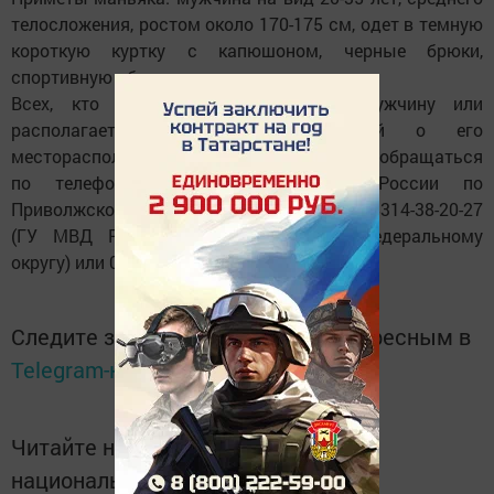
телосложения, ростом около 170-175 см, одет в темную
короткую куртку с капюшоном, черные брюки,
спортивную обувь.
Всех, кто где-либо видел данного мужчину или
располагает какой-либо информацией о его
месторасположении, следователи просят обращаться
по телефонам: 8-8432-21-74-29 (СК России по
Приволжскому федеральному округу), 8-8314-38-20-27
(ГУ МВД России по Приволжскому федеральному
округу) или 02.
Следите за самым важным и интересным в
Telegram-канале
Татмедиа
Читайте новости Татарстана в
национальном мессенджере MАХ: