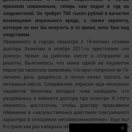
признали невиновным, теперь сам подал в суд на
следователей. Он требует 700 тысяч рублей в качестве
возмещения морального вреда, а также зарплату,
которую он мог бы получать в то время, пока был под
следствием.
Уважаемого в городе педиатра с 18-летним стажем
доктора Яхонтова в ноябре 2011-го арестовали «по
доносу» прямо на рабочем месте и отправили за
решетку. Выяснилось, что мама одной из пациенток
педиатра написала заявление, что врач попросил ее 15-
летнюю дочь раздеться, а потом начал трогать за
интимные места. Следователь опросил еще несколько
пациенток Яхонтова, которые тоже сообщили, что
раздевались в кабинете доктора при осмотре. И этого
оказалось достаточно, чтобы доктору предъявили
обвинение в «насильственных действиях сексуального
характера в отношении несовершеннолетних». Еще бы!
В стране как раз набирала обороты кампания по борьбе
Наш YOUTUBE-КАНАЛ!