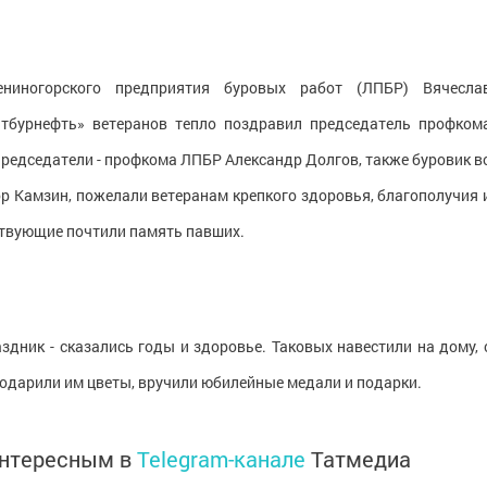
ниногорского предприятия буровых работ (ЛПБР) Вячесла
атбурнефть» ветеранов тепло поздравил председатель профком
редседатели - профкома ЛПБР Александр Долгов, также буровик в
ор Камзин, пожелали ветеранам крепкого здоровья, благополучия 
ствующие почтили память павших.
здник - сказались годы и здоровье. Таковых навестили на дому, 
подарили им цветы, вручили юбилейные медали и подарки.
интересным в
Telegram-канале
Татмедиа