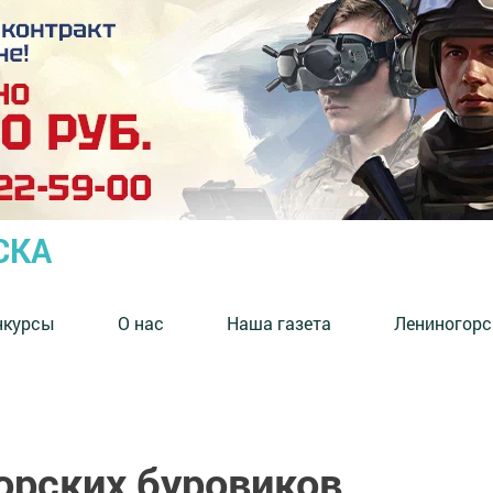
СКА
нкурсы
О нас
Наша газета
Лениногорс
орских буровиков