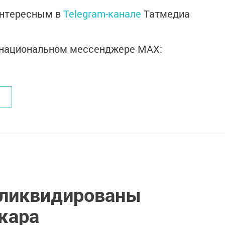
интересным в
Telegram-канале
Татмедиа
в национальном мессенджере MАХ:
 ликвидированы
жара