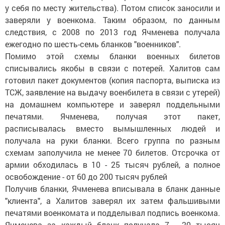
у себя по месту жительства). Потом список заносили и
заверяли у военкома. Таким образом, по данным
следствия, с 2008 по 2013 год Ячменева получала
ежегодно по шесть-семь бланков "военников".
Помимо этой схемы бланки военных билетов
списывались якобы в связи с потерей. Халитов сам
готовил пакет документов (копия паспорта, выписка из
ТСЖ, заявление на выдачу военбилета в связи с утерей)
на домашнем компьютере и заверял поддельными
печатями. Ячменева, получая этот пакет,
расписывалась вместо вымышленных людей и
получала на руки бланки. Всего группа по разным
схемам заполучила не менее 70 билетов. Отсрочка от
армии обходилась в 10 - 25 тысяч рублей, а полное
освобождение - от 60 до 200 тысяч рублей
Получив бланки, Ячменева вписывала в бланк данные
"клиента", а Халитов заверял их затем фальшивыми
печатями военкомата и подделывал подпись военкома.
Ячменева за каждый бланк получала 7 - 20 тысяч