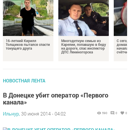
16-летний Кирилл
Многодетную семью из
С сегод
Толщиков пытался спасти
Карелии, попавшую в беду
домах 
тонущего друга
на дороге, спас инспектор
началас
ДПС Лениногорска
счётчи
НОВОСТНАЯ ЛЕНТА
В Донецке убит оператор «Первого
канала»
Ильнур,
30 июня 2014 - 04:02
590
0
0