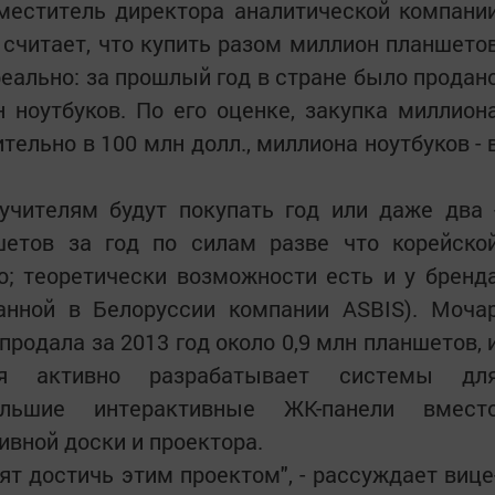
аместитель директора аналитической компани
 считает, что купить разом миллион планшето
реально: за прошлый год в стране было продан
н ноутбуков. По его оценке, закупка миллион
ельно в 100 млн долл., миллиона ноутбуков - 
учителям будут покупать год или даже два 
шетов за год по силам разве что корейско
o; теоретически возможности есть и у бренд
ванной в Белоруссии компании ASBIS). Моча
и продала за 2013 год около 0,9 млн планшетов, 
мя активно разрабатывает системы дл
ольшие интерактивные ЖК-панели вмест
ивной доски и проектора.
тят достичь этим проектом", - рассуждает вице