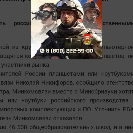
ть российских учителей отечественным
ной из крупнейших госзакупок компьютерно
зводятся комплектующие ни для планшетов, н
 участники рынка.
чителей России планшетами или ноутбукам
связи Николай Никифоров, сообщило агентств
тра, Минкомсвязи вместе с Минобрнауки хотя
 или ноутбуки российского производства 
импортных комплектующих и ПО. Уточнить РБ
тель Минкомсвязи отказался.
ло 46 500 общеобразовательных школ, и в ни