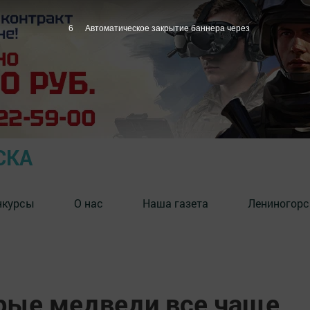
5
Автоматическое закрытие баннера через
СКА
нкурсы
О нас
Наша газета
Лениногорс
урые медведи все чаще