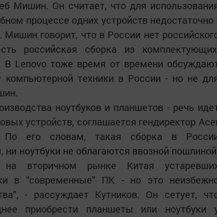
еб Мишин. Он считает, что для использовани
ебном процессе одних устройств недостаточно 
Мишин говорит, что в России нет российског
есть российская сборка из комплектующих
. В Lenovo тоже время от времени обсуждаю
 компьютерной техники в России - но не дл
шин.
оизводства ноутбуков и планшетов - речь иде
товых устройств, соглашается гендиректор Ace
 По его словам, такая сборка в Росси
, ни ноутбуки не облагаются ввозной пошлиной
а на вторичном рынке Китая устаревши
ки в "современные" ПК - но это неизбежн
ва", - рассуждает Кутников. Он сетует, чт
днее приобрести планшеты или ноутбуки 