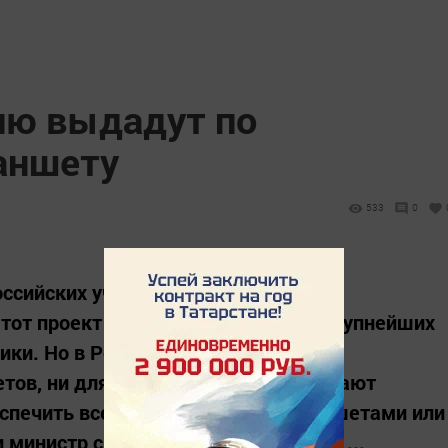
лю выдадут по
аншету
533
0
оссийских учителей отечественными
тот проект может стать одной из крупнейших
ики. Но в России не производятся
тов, ни для ноутбуков, предупреждают
еспечить всех учителей России планшетами или
 министр связи Николай Никифоров,...