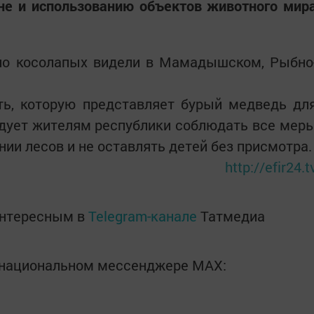
не и использованию объектов животного мир
но косолапых видели в Мамадышском, Рыбно
ть, которую представляет бурый медведь дл
ндует жителям республики соблюдать все мер
ии лесов и не оставлять детей без присмотра.
http://efir24.t
интересным в
Telegram-канале
Татмедиа
в национальном мессенджере MАХ: