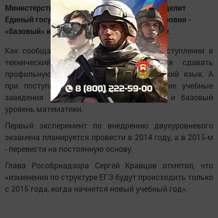
Министерство образования и науки РФ разделит
Единый государственный экзамен на два уровня -
«базовый» и «профильный» уже в 2015 году.
Как сообщает газета «Известия», при поступлении в
технический вуз абитуриенту придется сдавать
профильную математику и базовый русский язык. А
при поступлении в гуманитарные высшие учебные
заведения - профильный русский язык и базовый
уровень математики.
Первый эксперимент по внедрению двухуровневого
экзамена планируется провести в 2014 году, а в 2015-м
- перевести на постоянную основу.
Глава Рособрнадзора Сергей Кравцов отметил, что
«изменения по структуре ЕГЭ будут происходить только
с 2015 года, когда начнется новый учебный год».