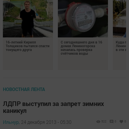
16-летний Кирилл
С сегодняшнего дня в 16
Куда по
Толщиков пытался спасти
домах Лениногорска
Лениног
тонущего друга
началась проверка
в эти 
счётчиков воды
НОВОСТНАЯ ЛЕНТА
ЛДПР выступил за запрет зимних
каникул
Ильнур,
24 декабря 2013 - 05:30
522
0
0