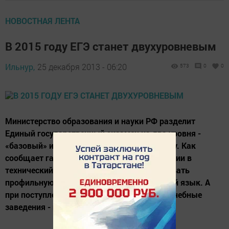
НОВОСТНАЯ ЛЕНТА
В 2015 году ЕГЭ станет двухуровневым
Ильнур,
25 декабря 2013 - 06:20
573
0
0
Министерство образования и науки РФ разделит
Единый государственный экзамен на два уровня -
«базовый» и «профильный» уже в 2015 году. Как
сообщает газета «Известия», при поступлении в
технический вуз абитуриенту придется сдавать
профильную математику и базовый русский язык. А
при поступлении в гуманитарные высшие учебные
заведения - профильный русский язык...