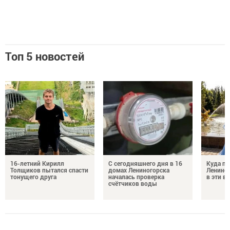
Топ 5 новостей
16-летний Кирилл
С сегодняшнего дня в 16
Куда по
Толщиков пытался спасти
домах Лениногорска
Лениног
тонущего друга
началась проверка
в эти 
счётчиков воды