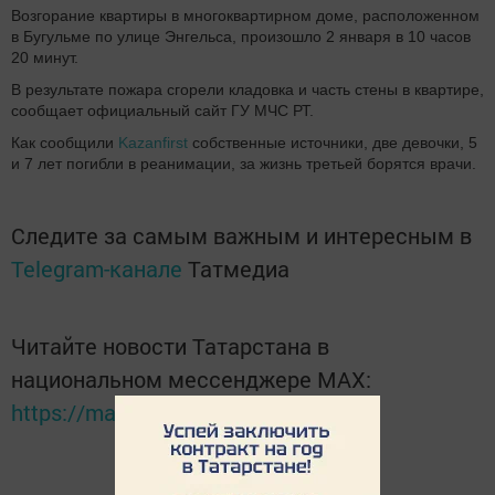
Возгорание квартиры в многоквартирном доме, расположенном
в Бугульме по улице Энгельса, произошло 2 января в 10 часов
20 минут.
В результате пожара сгорели кладовка и часть стены в квартире,
сообщает официальный сайт ГУ МЧС РТ.
Как сообщили
Kazanfirst
собственные источники, две девочки, 5
и 7 лет погибли в реанимации, за жизнь третьей борятся врачи.
Следите за самым важным и интересным в
Telegram-канале
Татмедиа
Читайте новости Татарстана в
национальном мессенджере MАХ:
https://max.ru/tatmedia