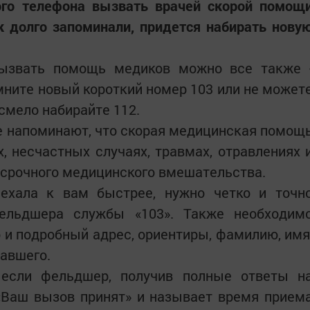
ого телефона вызвать врачей скорой помощ
к долго запоминали, придется набирать нову
вызвать помощь медиков можно все также 
омните новый короткий номер 103 или не может
 смело набирайте 112.
е напоминают, что скорая медицинская помощ
, несчастных случаях, травмах, отравлениях 
 срочного медицинского вмешательства.
ехала к вам быстрее, нужно четко и точн
ельдшера службы «103». Также необходим
 и подробный адрес, ориентиры, фамилию, имя
давшего.
 если фельдшер, получив полные ответы н
«Ваш вызов принят» и называет время прием