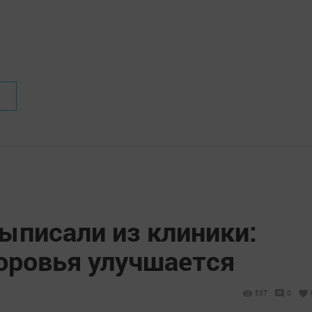
ыписали из клиники:
доровья улучшается
537
0