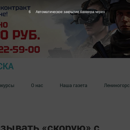
5
Автоматическое закрытие баннера через
СКА
нкурсы
О нас
Наша газета
Лениногорс
ызывать «скорую» с