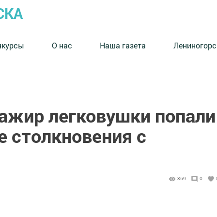
СКА
нкурсы
О нас
Наша газета
Лениногорс
сажир легковушки попали
е столкновения с
369
0