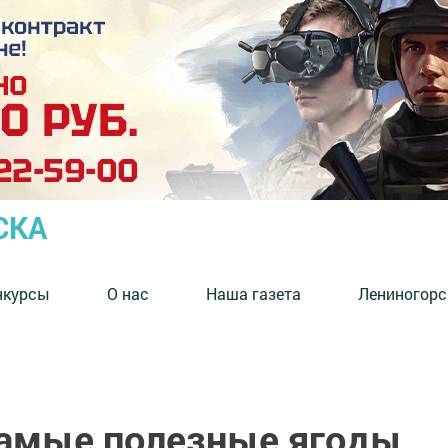
СКА
нкурсы
О нас
Наша газета
Лениногорс
самые полезные ягоды