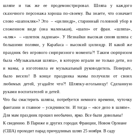
шляпе и так же ее продемонстрировал. Шляпа у каждого
сказочного персонажа хороша по-своему. Вы знаете, что означает
слово «шапокляк»? Это – «цилиндр», старинный головной убор в
сложенном виде (она маленькая), «шапо» от фран. «шляпа»,
«кляк» – «шлепок ладонью». У Незнайки высокая синяя шляпа с
большими полями, у Карабаса – высокий цилиндр. И какой же
праздник без игрового сюрпризного момента?! Таким сюрпризом
была «Музыкальная шляпа», в которую играли не только дети, но
и мамы, а изготовила ее музыкальный руководитель. Поверьте,
было весело! В конце праздника мамы получили от своих
любимых детей, угадайте что?! Шляпку-игольницу! Сделанную
руками воспитателей и детей.
Что бы смастерить шляпы, потребуется немного времени, чуточку
фантазии и главное – усидчивости. И тогда – «все дело в шляпе».
Для мам праздник прошел необычно, ярко. Все были довольны!
К сведению. В Париже и других городах Франции, Новом Орлеане
(США) проходит парад причудливых шляп 25 ноября. В саду