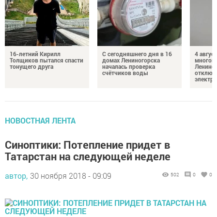
16-летний Кирилл
С сегодняшнего дня в 16
4 август
Толщиков пытался спасти
домах Лениногорска
многок
тонущего друга
началась проверка
Лениног
счётчиков воды
отключ
электро
НОВОСТНАЯ ЛЕНТА
Синоптики: Потепление придет в
Татарстан на следующей неделе
автор,
30 ноября 2018 - 09:09
502
0
0