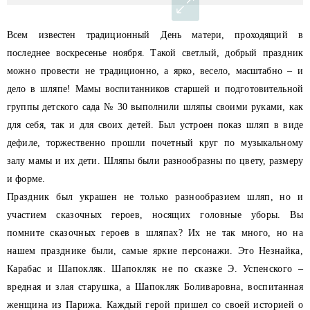
В
сем известен традиционный День матери, проходящий в
последнее воскресенье ноября. Такой светлый, добрый праздник
можно провести не традиционно, а ярко, весело, масштабно – и
дело в шляпе! Мамы воспитанников старшей и подготовительной
группы детского сада № 30 выполнили шляпы своими руками, как
для себя, так и для своих детей. Был устроен показ шляп в виде
дефиле, торжественно прошли почетный круг по музыкальному
залу мамы и их дети. Шляпы были разнообразны по цвету, размеру
и форме.
Праздник был украшен не только разнообразием шляп, но и
участием сказочных героев, носящих головные уборы. Вы
помните сказочных героев в шляпах? Их не так много, но на
нашем празднике были, самые яркие персонажи. Это Незнайка,
Карабас и Шапокляк. Шапокляк не по сказке Э. Успенского –
вредная и злая старушка, а Шапокляк Боливаровна, воспитанная
женщина из Парижа. Каждый герой пришел со своей историей о