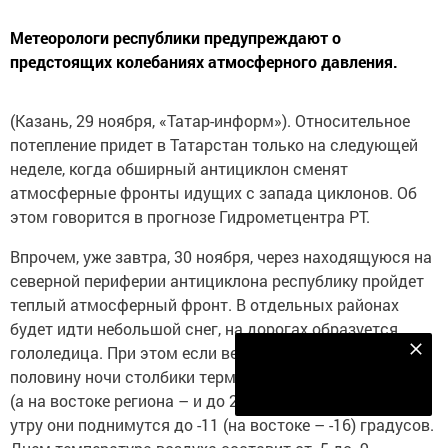
Метеорологи республики предупреждают о
предстоящих колебаниях атмосферного давления.
(Казань, 29 ноября, «Татар-информ»). Относительное
потепление придет в Татарстан только на следующей
неделе, когда обширный антициклон сменят
атмосферные фронты идущих с запада циклонов. Об
этом говорится в прогнозе Гидрометцентра РТ.
Впрочем, уже завтра, 30 ноября, через находящуюся на
северной периферии антициклона республику пройдет
теплый атмосферный фронт. В отдельных районах
будет идти небольшой снег, на дорогах образуется
гололедица. При этом если вечером и в первую
Наш YOUTUBE-КАНАЛ!
половину ночи столбики термометров опустятся до 16
Подписаться
(а на востоке региона – и до 21) градусов мороза, то к
утру они поднимутся до -11 (на востоке – -16) градусов.