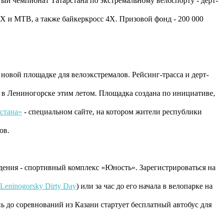
тый чемпионат Татарстана по экстремальному велоспорту - дерт-
 и МТВ, а также байкеркросс 4Х. Призовой фонд - 200 000
новой площадке для велоэкстремалов. Рейсинг-трасса и дерт-
 в Лениногорске этим летом. Площадка создана по инициативе,
стана»
- специальном сайте, на котором жители республики
ов.
едения - спортивный комплекс «Юность». Зарегистрироваться на
Leninogorsky Dirty Day
) или за час до его начала в велопарке на
ь до соревнований из Казани стартует бесплатный автобус для