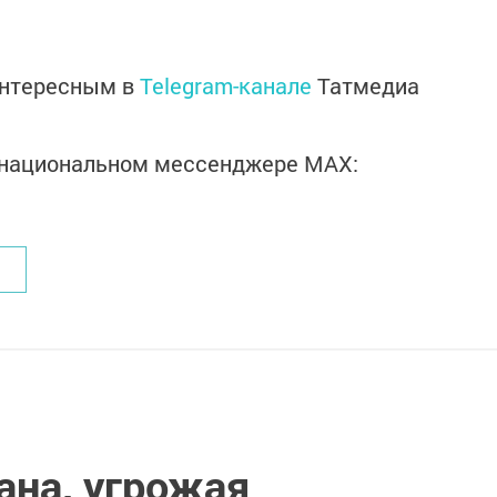
интересным в
Telegram-канале
Татмедиа
в национальном мессенджере MАХ:
ана, угрожая