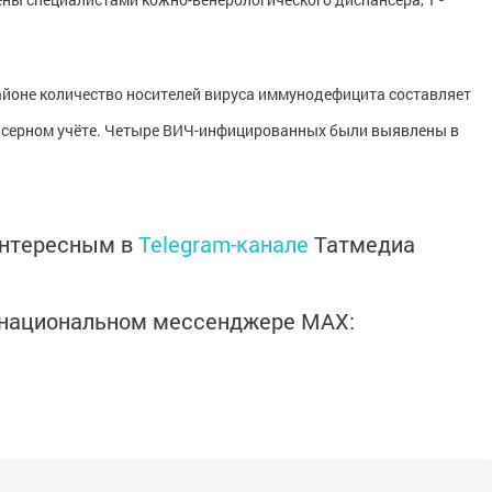
айоне количество носителей вируса иммунодефицита составляет
пансерном учёте. Четыре ВИЧ-инфицированных были выявлены в
интересным в
Telegram-канале
Татмедиа
в национальном мессенджере MАХ: