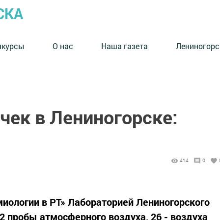
СКА
нкурсы
О нас
Наша газета
Лениногорс
очек в Лениногорске:
414
0
иологии в РТ» Лабораторией Лениногорского
 пробы атмосферного воздуха, 26 - воздуха