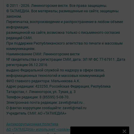
© 2011 - 2026. Лениногорские вести. Все права защищены.
© ТАТМЕДИА. Все материалы, размещенные на сайте, защищены
законом.
Перепечатка, воспроизведение и распространение в любом объеме
информации,
размещенной на сайте, возможна только с письменного согласия
редакций СМИ.
При поддержке Республиканского агентства по печати и массовым
коммуникациям.
Наименование СМИ: Лениногорские вести
№ свидетельства о регистрации СМИ, дата: ЭЛ № ФС 77-67911. Дата
регистрации 06.12.2016
выдано Федеральной службой по надзору в сфере связи,
информационных технологий и массовых коммуникаций
ФИО главного редактора: Мельникова А.К.
Адрес редакции: 423250, Российская Федерация, Республика
Татарстан, г. Лениногорск, ул. Тукая, д. 3
Телефон редакции: 8 (85595) 5-08-70.
Электронная почта редакции: zaveti@mail.ru .
О фактах коррупции сообщайте: zaveti@mail.ru
Учредитель СМИ: АО «ТАТМЕДИА»
Антикоррупционная политика
АО «ТАТМЕДИА» использует «cookie»
для персонализации сервисов и
Наш YOUTUBE-КАНАЛ!