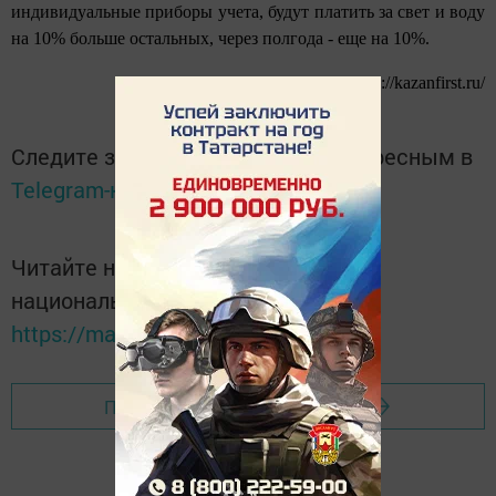
индивидуальные приборы учета, будут платить за свет и воду
на 10% больше остальных, через полгода - еще на 10%.
http://kazanfirst.ru/
Следите за самым важным и интересным в
Telegram-канале
Татмедиа
Читайте новости Татарстана в
национальном мессенджере MАХ:
https://max.ru/tatmedia
Перейти на страницу новости