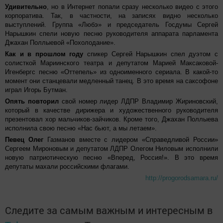
Удивительно
, но в Интернет попали сразу несколько видео с этого
корпоратива. Так, в частности, на записях видно несколько
выступлений. Группа «Любэ» и председатель Госдумы Сергей
Нарышкин спели новую песню руководителя аппарата парламента
Джахан Поллыевой «Похолодание».
Как и в прошлом году
спикер Сергей Нарышкин спел дуэтом с
солисткой Мариинского театра и депутатом Марией Максаковой-
Игенбергс песню «Оттепель» из одноименного сериала. В какой-то
момент они станцевали медленный танец. В это время на саксофоне
играл Игорь Бутман.
Опять повторил
свой номер лидер ЛДПР Владимир Жириновский,
который в качестве дирижера и художественного руководителя
презентовал хор мальчиков-зайчиков. Кроме того, Джахан Поллыева
исполнила свою песню «Нас бьют, а мы летаем».
Певец Олег
Газманов вместе с лидером «Справедливой России»
Сергеем Мироновым и депутатом ЛДПР Олегом Ниловым исполнили
новую патриотическую песню «Вперед, Россия!». В это время
депутаты махали российскими флагами.
http://progorodsamara.ru/
Следите за самым важным и интересным в