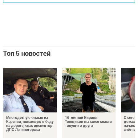
Топ 5 новостей
Многодетную семью из
16-летний Кирилл
С сегод
Карелии, попавшую в беду
Толщиков пытался спасти
домах 
на дороге, спас инспектор
тонущего друга
началас
ДПС Лениногорска
счётчи