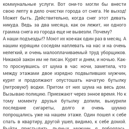
коммунальные услуги. Вот они-то могли бы внести
свою лепту в дело очистки города от снега. Не выход!
Может быть. Действительно, когда снег этот девать
никуда. Ведь за два месяца, как он лежит, ни одного
грамма снега из города еще не вывезли. Почему?
А наши подъезды!? Моют их кое-как один раз в месяц. А
нашим курящим соседям наплевать на нас и на очень
нелегкий, и очень малооплачиваемый труд уборщиков.
Никакой закон им не писан. Курят и днем, и ночью. Как-
то проснувшись от шума в час ночи, заметила, что
между этажами двое изрядно подвыпивших мужчин,
курят и продолжают опустошать начатую бутылку
(литровую!) водки. Притом от них шума на весь дом.
Вызываю полицию. Приезжают через энное время. Но к
тому моменту друзья бутылку допили, выкурили
последние сигареты, долго и очень шумно
попрощались уже на нашем этаже. Один пошел к себе
спать в квартиру, другой ушел, видимо, к себе домой.
Выйти пристыдить пьяных мужчин я побоялась,