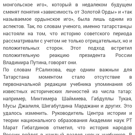
монгольское иго», который в недалеком будущем
сменят понятия «зависимость от Золотой Орды» и «так
называемое ордынское иго», была лишь одним из
аспектов. Так, по словам ученого, именно татарстанцы
настояли на том, что историю советского периода
рассматривали с учетом не только отрицательных, но и
положительных сторон. Этот подход встретил
положительную реакцию президента России
Владимира Путина, говорят они.
По словам Р.Салихова, еще одним важным для
Татарстана моментом стало отсутствие в
первоначальной редакции учебника упоминания об
известных исторических личностей из числа татар:
например, Минтимера Шаймиева, Габдуллы Тукая,
Мусы Джалиля, Шигабутдина Марджани и других. Это
удалось изменить. Руководитель Центра истории и
теории национального образования Академии наук РТ
Марат Гибатдинов отметил, что история народов
России войдет в каждый раздел новых учебников. В