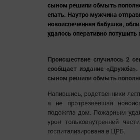
сыном решили обмыть пополне
спать. Наутро мужчина отправи
новоиспеченная бабушка, обл
удалось оперативно потушить п
Происшествие случилось 2 се
сообщает издание «Дружба». 
сыном решили обмыть пополне
Напившись, родственники легл
а не протрезвевшая новоис
подожгла дом. Пожарным удал
урон тольковнутренней част
госпитализирована в ЦРБ.