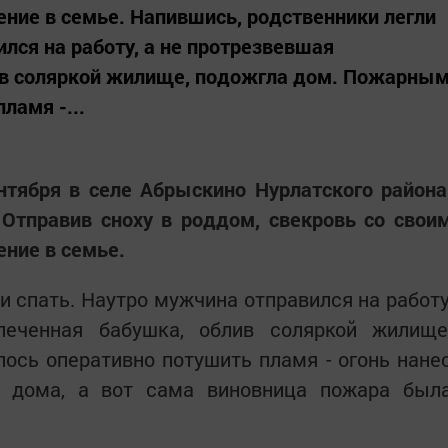
ние в семье. Напившись, родственники легли
лся на работу, а не протрезвевшая
ив соляркой жилище, подожгла дом. Пожарны
ламя -...
нтября в селе Абрыскино Нурлатского района
Отправив сноху в роддом, свекровь со свои
ние в семье.
и спать. Наутро мужчина отправился на работу
печенная бабушка, облив соляркой жилище
ось оперативно потушить пламя - огонь нане
и дома, а вот сама виновница пожара был