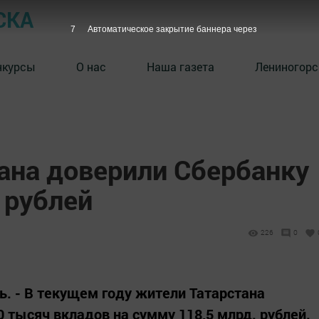
СКА
7
Автоматическое закрытие баннера через
нкурсы
О нас
Наша газета
Лениногорс
ана доверили Сбербанку
 рублей
226
0
нь. - В текущем году жители Татарстана
 тысяч вкладов на сумму 118,5 млрд. рублей.