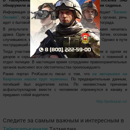
В Набережных Челнах во дворе дома 19/33 поселка ЗЯБ
обнаружили автомобиль BMW X3 с трупом на заднем сиденье.
Информация об этом появилась в соцсетях. Как сообщает
"Бизнес
Онлайн"
, по данным источника в правоохранительных органах, речь
идет о бытовой ссоре двух состоятельных жителей автограда.
В результате словесной перепалки между мужчинами началась
драка. Один из них сильно избил своего оппонента. Затем, осознав
случившееся, мужчина решил отвезти его в больницу. Однако в пути
пострадавший скончался.
Тогда участник конфликта оставил машину с трупом в одном из
дворов и скрылся. Однако затем он все же явился с повинной в
отдел полиции. В настоящее время сотрудники правоохранительных
органов выясняют все обстоятельства произошедшего.
Ранее портал ProKazan.ru писал о том, что
на авторынке на
Кварталах нашли труп мужчины
. По предварительным данным,
погибший был водителем катка. По неизвестным причинам
асфальтоукладчик вместе с человеком опрокинулся в канаву и
придавил собой водителя.
http://prokazan.ru/
Следите за самым важным и интересным в
Telegram-канале
Татмедиа