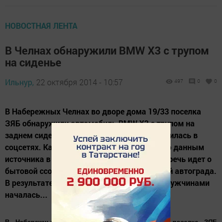
НОВОСТНАЯ ЛЕНТА
В Челнах обнаружили BMW X3 с трупом
на сиденье
Ильнур,
22 октября 2014 - 10:57
497
0
0
В Набережных Челнах во дворе дома 19/33 поселка
ЗЯБ обнаружили автомобиль BMW X3 с трупом на
заднем сиденье. Информация об этом появилась в
соцсетях. Как сообщает "Бизнес Онлайн", по данным
источника в правоохранительных органах, речь идет о
бытовой ссоре двух состоятельных жителей автограда.
В результате словесной перепалки между мужчинами
началась...