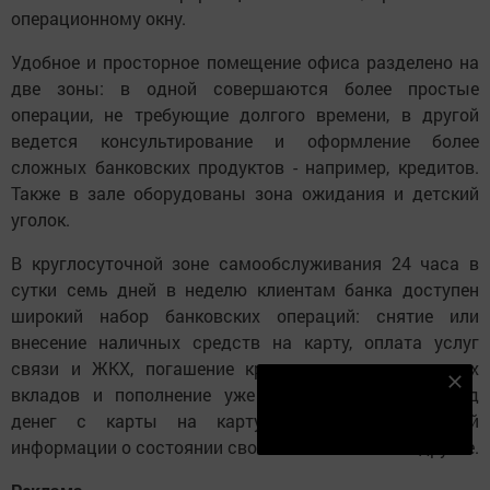
операционному окну.
Удобное и просторное помещение офиса разделено на
две зоны: в одной совершаются более простые
операции, не требующие долгого времени, в другой
ведется консультирование и оформление более
сложных банковских продуктов - например, кредитов.
Также в зале оборудованы зона ожидания и детский
уголок.
В круглосуточной зоне самообслуживания 24 часа в
сутки семь дней в неделю клиентам банка доступен
широкий набор банковских операций: снятие или
внесение наличных средств на карту, оплата услуг
связи и ЖКХ, погашение кредитов, открытие новых
Наш YOUTUBE-КАНАЛ!
вкладов и пополнение уже существующих, перевод
денег с карты на карту, получение подробной
Подписаться
информации о состоянии своих счетов и многое другое.