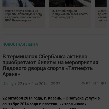
Многодетную семью из
16-летний Кирилл
С сегод
Карелии, попавшую в беду
Толщиков пытался спасти
домах 
на дороге, спас инспектор
тонущего друга
началас
ДПС Лениногорска
счётчи
НОВОСТНАЯ ЛЕНТА
В терминалах Сбербанка активно
приобретают билеты на мероприятия
Ледового дворца спорта «Татнефть
Арена»
Ильнур,
22 октября 2014 - 09:27
462
0
0
22 октября 2014 года, г. Казань. - С запуска услуги в
сентябре 2014 года в платежных терминалах