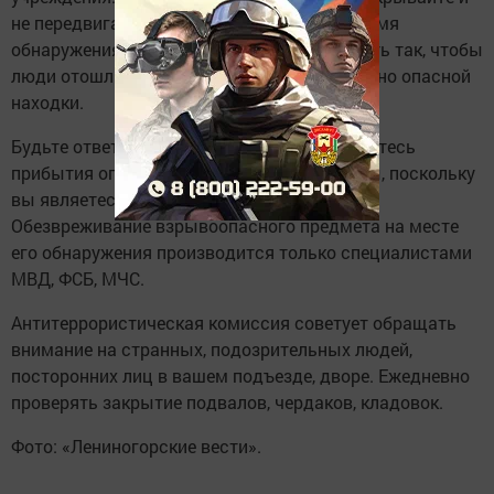
не передвигайте находку, зафиксируйте время
обнаружения находки, постарайтесь сделать так, чтобы
люди отошли как можно дальше от возможно опасной
находки.
Будьте ответственным: обязательно дождитесь
прибытия оперативно-следственной группы, поскольку
вы являетесь самым важным очевидцем.
Обезвреживание взрывоопасного предмета на месте
его обнаружения производится только специалистами
МВД, ФСБ, МЧС.
Антитеррористическая комиссия советует обращать
внимание на странных, подозрительных людей,
посторонних лиц в вашем подъезде, дворе. Ежедневно
проверять закрытие подвалов, чердаков, кладовок.
Фото: «Лениногорские вести».