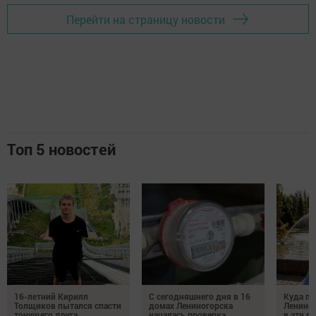
Перейти на страницу новости
Топ 5 новостей
16-летний Кирилл
С сегодняшнего дня в 16
Куда по
Толщиков пытался спасти
домах Лениногорска
Лениног
тонущего друга
началась проверка
в эти 