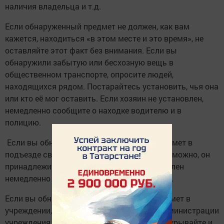
наличия владельца и т.д.
Если обнаруженный предмет не должен, как вам
кажется, находиться «в этом месте и это время», не
оставляйте этот факт без внимания. Если вы
обнаружили забытую или бесхозную вещь в
общественном транспорте, опросите людей,
находящихся рядом. Постарайтесь установить, чья она
или кто её мог оставить. Если хозяин не установлен,
немедленно сообщите о находке водителю и в
полицию.
Если вы обнаружили подозрительный предмет в
подъезде своего дома, опросите людей, возможно, он
принадлежит им. Если владелец не установлен
немедленно сообщите о находке в полицию.
Если вы обнаружили подозрительный предмет в
учреждении, тут же сообщите о находке администрации
учреждения. Самое главное, помните: не вскрывайте и