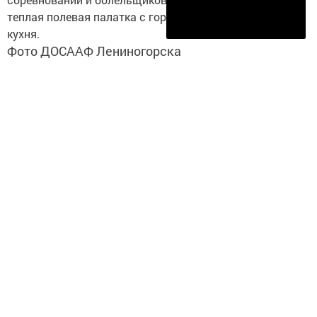
теплая полевая палатка с горячим чаем и полевая
Подписаться
кухня.
Фото ДОСААФ Лениногорска
Следите за самым важным и интересным в
Telegram-канале
Татмедиа
Читайте новости Татарстана в
национальном мессенджере MАХ:
https://max.ru/tatmedia
Перейти на страницу новости