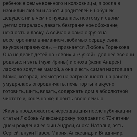
ребенок в семье военного и колхозницы, я росла в
изобилии любви и заботы родителей и бабушек-
дедушек, ни в чем не нуждалась, поэтому и своим
детям старалась давать безграничное обожание,
нежность и ласку. А сейчас и сама окружена
всесторонним вниманием любимых сердцу сына,
внуков и правнуков», — признается Любовь Горенкова.
Она не делит детей на «свой» и «чужой», для неё все они
родные: и зять (муж Ирины) и сноха (жена Андрея)
ласково зовут ее мамой, а она и есть самая настоящая
Мама, которая, несмотря на загруженность на работе,
умудрялась огородничать, печь торты и вкусно
готовить, шить, вязать, содержать дом в абсолютной
чистоте и, конечно же, любить свою семью.
Жизнь продолжается, через два дня после публикации
статьи Любовь Александровну поздравят с 73-летним
днем рождения ее сын Андрей, сноха Наталья, зять
Сергей, внуки Павел, Мария, Александр и Владимир,