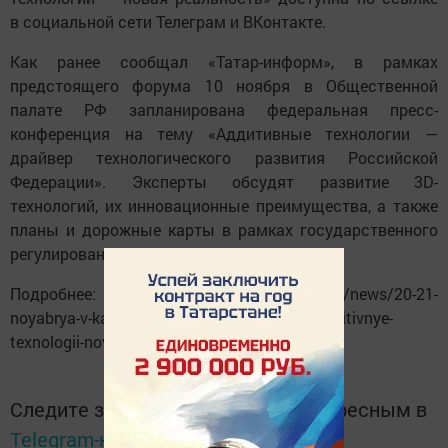
в социальной сети Телеграм и ВКонтакте.
Как ранее сообщал «Татар-информ», в рамках
предстоящего форума 10 ноября в Общественной
палате РФ запланирована федеральная пресс-
конференция на тему «Аддитивные технологии —
драйвер технологического развития Российской
Федерации». Эксперты обсудят развитие 3D-
технологий, их инновационные преимущества, а также
планы и дорожные карты в рамках государственного
регулирования данной отрасли экономики.
Подробнее: https://www. tatar-inform. ru/news/20-21-
noyabrya-v-kazani-sostoitsya-v-lider-forum-additivnye-
texnologii-novaya-realnost-5925438
Следите за самым важным и интересным в
Telegram-канале
Татмедиа