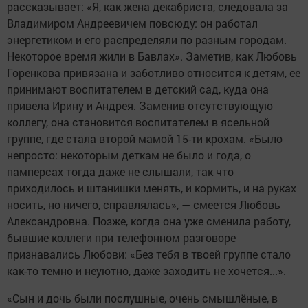
рассказывает: «Я, как жена декабриста, следовала за
Владимиром Андреевичем повсюду: он работал
энергетиком и его распределяли по разным городам.
Некоторое время жили в Бавлах». Заметив, как Любовь
Горенкова привязана и заботливо относится к детям, ее
принимают воспитателем в детский сад, куда она
привела Ирину и Андрея. Заменив отсутствующую
коллегу, она становится воспитателем в ясельной
группе, где стала второй мамой 15-ти крохам. «Было
непросто: некоторым деткам не было и года, о
памперсах тогда даже не слышали, так что
приходилось и штанишки менять, и кормить, и на руках
носить, но ничего, справлялась», — смеется Любовь
Александровна. Позже, когда она уже сменила работу,
бывшие коллеги при телефонном разговоре
признавались Любови: «Без тебя в твоей группе стало
как-то темно и неуютно, даже заходить не хочется...».
«Сын и дочь были послушные, очень смышлёные, в