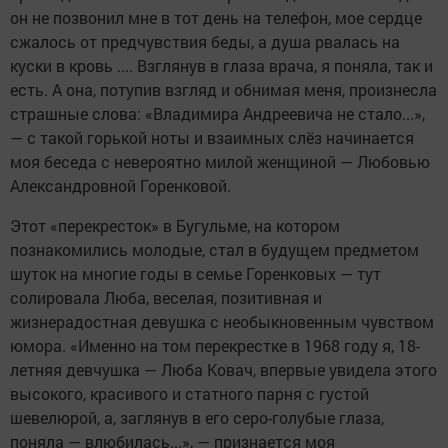
он не позвонил мне в тот день на телефон, мое сердце
сжалось от предчувствия беды, а душа рвалась на
куски в кровь .... Взглянув в глаза врача, я поняла, так и
есть. А она, потупив взгляд и обнимая меня, произнесла
страшные слова: «Владимира Андреевича не стало...»,
— с такой горькой ноты и взаимных слёз начинается
моя беседа с невероятно милой женщиной — Любовью
Александровной Горенковой.
Этот «перекресток» в Бугульме, на котором
познакомились молодые, стал в будущем предметом
шуток на многие годы в семье Горенковых — тут
солировала Люба, веселая, позитивная и
жизнерадостная девушка с необыкновенным чувством
юмора. «Именно на том перекрестке в 1968 году я, 18-
летняя девчушка — Люба Ковач, впервые увидела этого
высокого, красивого и статного парня с густой
шевелюрой, а, заглянув в его серо-голубые глаза,
поняла — влюбилась...», — признается моя