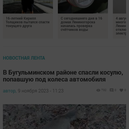
16-летний Кирилл
С сегодняшнего дня в 16
4 август
Толщиков пытался спасти
домах Лениногорска
многок
тонущего друга
началась проверка
Лениног
счётчиков воды
отключ
электро
НОВОСТНАЯ ЛЕНТА
В Бугульминском районе спасли косулю,
попавшую под колеса автомобиля
автор,
9 ноября 2023 - 11:23
732
0
0