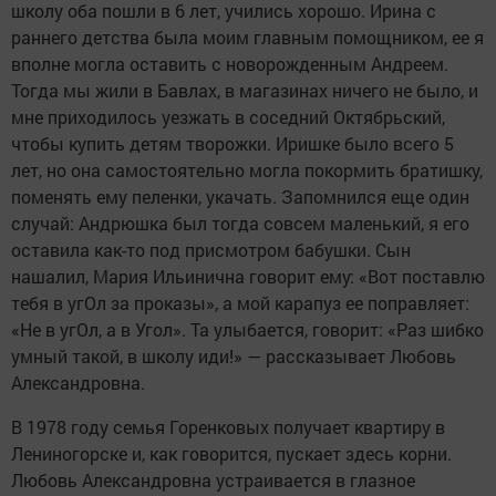
школу оба пошли в 6 лет, учились хорошо. Ирина с
раннего детства была моим главным помощником, ее я
вполне могла оставить с новорожденным Андреем.
Тогда мы жили в Бавлах, в магазинах ничего не было, и
мне приходилось уезжать в соседний Октябрьский,
чтобы купить детям творожки. Иришке было всего 5
лет, но она самостоятельно могла покормить братишку,
поменять ему пеленки, укачать. Запомнился еще один
случай: Андрюшка был тогда совсем маленький, я его
оставила как-то под присмотром бабушки. Сын
нашалил, Мария Ильинична говорит ему: «Вот поставлю
тебя в угОл за проказы», а мой карапуз ее поправляет:
«Не в угОл, а в Угол». Та улыбается, говорит: «Раз шибко
умный такой, в школу иди!» — рассказывает Любовь
Александровна.
В 1978 году семья Горенковых получает квартиру в
Лениногорске и, как говорится, пускает здесь корни.
Любовь Александровна устраивается в глазное