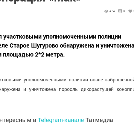
474
0
ля участковыми уполномоченными полиции
еле Старое Шугурово обнаружена и уничтожен
и площадью 2*2 метра.
астковыми уполномоченными полиции возле заброшенно
аружена и уничтожена поросль дикорастущей конопл
интересным в
Telegram-канале
Татмедиа