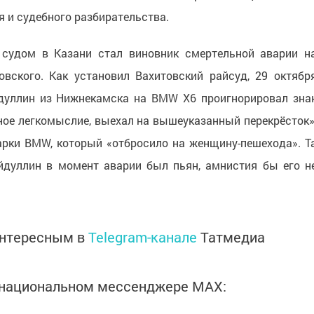
я и судебного разбирательства.
судом в Казани стал виновник смертельной аварии н
овского. Как установил Вахитовский райсуд, 29 октябр
дуллин из Нижнекамска на BMW X6 проигнорировал зна
пное легкомыслие, выехал на вышеуказанный перекрёсток»
арки BMW, который «отбросило на женщину-пешехода». Т
йдуллин в момент аварии был пьян, амнистия бы его н
интересным в
Telegram-канале
Татмедиа
в национальном мессенджере MАХ: