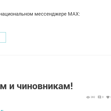
в национальном мессенджере MАХ:
м и чиновникам!
282
0