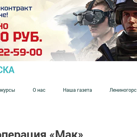
СКА
нкурсы
О нас
Наша газета
Лениногорс
операция «Мак»