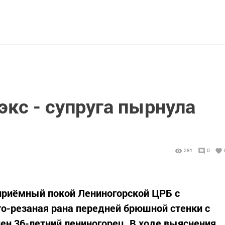
экс - супруга пырнула
281
0
 приёмный покой Лениногорской ЦРБ с
о-резаная рана передней брюшной стенки с
н 36-летний лениногорец. В ходе выяснения