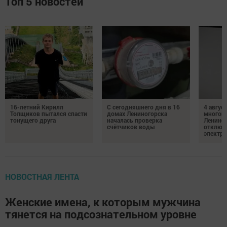
Топ 5 новостей
16-летний Кирилл
С сегодняшнего дня в 16
4 август
Толщиков пытался спасти
домах Лениногорска
многок
тонущего друга
началась проверка
Лениног
счётчиков воды
отключ
электро
НОВОСТНАЯ ЛЕНТА
Женские имена, к которым мужчина
тянется на подсознательном уровне