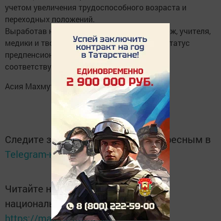
учетом увеличения трудоспособного возраста и
переходных положений.
Выработав необходимый специальный стаж, учителя,
медики и творческие работники получают статус
предпенсионера, а вместе с ним - право на
соответствующие льготы.
Асия Махмутова.
Следите за самым важным и интересным в
Telegram-канале
Татмедиа
Читайте новости Татарстана в
национальном мессенджере MАХ:
https://max.ru/tatmedia