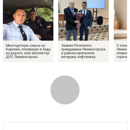
Многодетную семью из
Звание Почетного
С понед
Карелии, попавшую в беду
гражданина Лениногорска
Лениног
на дороге, спас инспектор
и района присвоили
планов
ДПС Лениногорска
ветерану-нефтянику
горяче