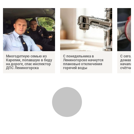
Многодетную семью из
С понедельника в
С сегод
Карелии, попавшую в беду
Лениногорске начнутся
домах 
на дороге, спас инспектор
плановые отключения
началас
ДПС Лениногорска
горячей воды
счётчи