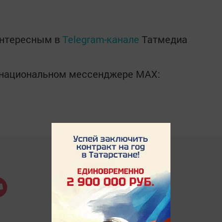
интересным в
Telegram-канале
Татмедиа
в национальном мессенджере MАХ: