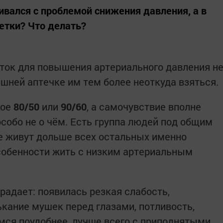
ивался с проблемой снижения давления, а в
летки? Что делать?
еток для повышения артериального давления н
ашней аптечке им тем более неоткуда взяться.
кое
80/50
или
90/60
, а самочувствие вполне
 особо не о чём. Есть группа людей под общим
е живут дольше всех остальных именно
собенности жить с низким артериальным
радает: появилась резкая слабость,
ькание мушек перед глазами, потливость,
имся поудобнее, лучше всего с приподнятыми