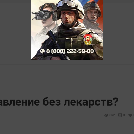
авление без лекарств?
362
0