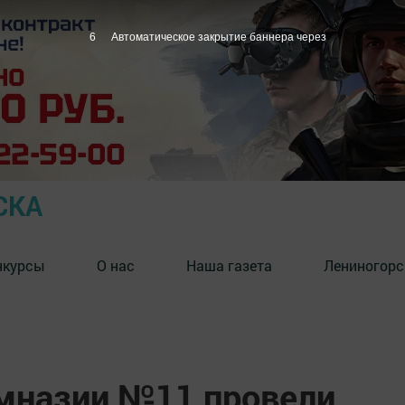
5
Автоматическое закрытие баннера через
СКА
нкурсы
О нас
Наша газета
Лениногорс
мназии №11 провели