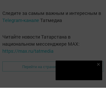
Следите за самым важным и интересным в
Telegram-канале
Татмедиа
Читайте новости Татарстана в
национальном мессенджере MАХ:
https://max.ru/tatmedia
Наш YOUTUBE-КАНАЛ!
Перейти на страницу новости
Подписаться