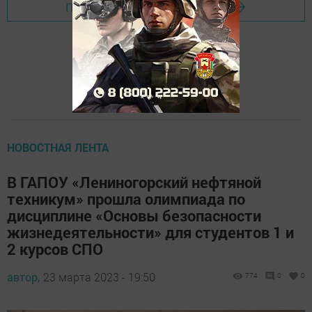
Перейти на страницу новости
НОВОСТНАЯ ЛЕНТА
В ГАПОУ «Лениногорский нефтяной
техникум» прошла олимпиада по
дисциплине «Основы безопасности
жизнедеятельности» для студентов 1 и
2 курсов СПО
автор,
23 марта 2023 - 19:50
774
0
0