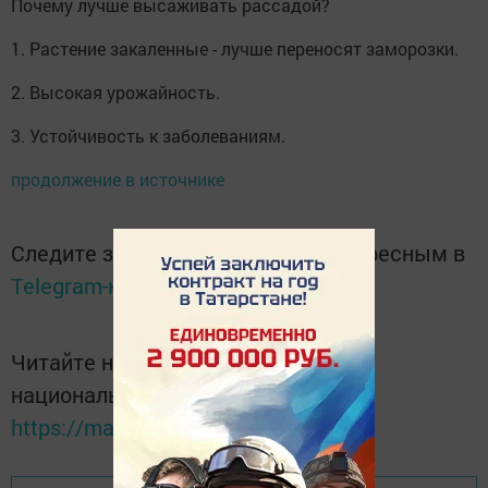
Почему лучше высаживать рассадой?
1. Растение закаленные - лучше переносят заморозки.
2. Высокая урожайность.
3. Устойчивость к заболеваниям.
продолжение в источнике
Следите за самым важным и интересным в
Telegram-канале
Татмедиа
Читайте новости Татарстана в
национальном мессенджере MАХ:
https://max.ru/tatmedia