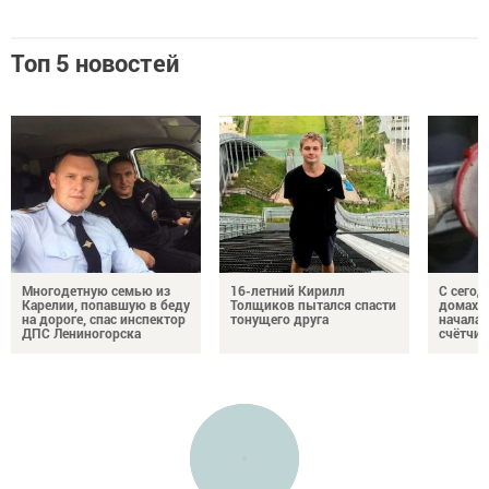
Топ 5 новостей
Многодетную семью из
16-летний Кирилл
С сегод
Карелии, попавшую в беду
Толщиков пытался спасти
домах 
на дороге, спас инспектор
тонущего друга
началас
ДПС Лениногорска
счётчи