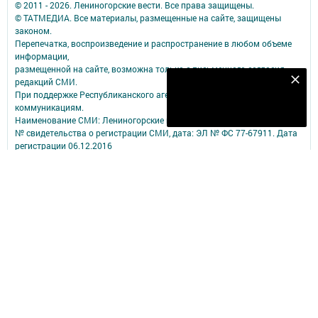
© 2011 - 2026. Лениногорские вести. Все права защищены.
© ТАТМЕДИА. Все материалы, размещенные на сайте, защищены
законом.
Перепечатка, воспроизведение и распространение в любом объеме
информации,
размещенной на сайте, возможна только с письменного согласия
редакций СМИ.
Наш YOUTUBE-КАНАЛ!
При поддержке Республиканского агентства по печати и массовым
Подписаться
коммуникациям.
Наименование СМИ: Лениногорские вести
№ свидетельства о регистрации СМИ, дата: ЭЛ № ФС 77-67911. Дата
регистрации 06.12.2016
выдано Федеральной службой по надзору в сфере связи,
информационных технологий и массовых коммуникаций
ФИО главного редактора: Мельникова А.К.
Адрес редакции: 423250, Российская Федерация, Республика
Татарстан, г. Лениногорск, ул. Тукая, д. 3
Телефон редакции: 8 (85595) 5-08-70.
Электронная почта редакции: zaveti@mail.ru .
О фактах коррупции сообщайте: zaveti@mail.ru
Учредитель СМИ: АО «ТАТМЕДИА»
Антикоррупционная политика
АО «ТАТМЕДИА» использует «cookie»
для персонализации сервисов и
удобства пользователей сайтом.