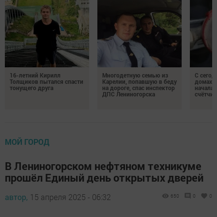
16-летний Кирилл
Многодетную семью из
С сегод
Толщиков пытался спасти
Карелии, попавшую в беду
домах 
тонущего друга
на дороге, спас инспектор
началас
ДПС Лениногорска
счётчи
МОЙ ГОРОД
В Лениногорском нефтяном техникуме
прошёл Единый день открытых дверей
автор,
15 апреля 2025 - 06:32
650
0
0