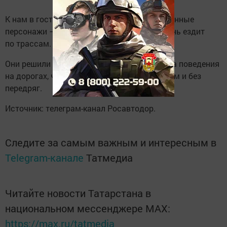
К нам в гости вновь зашли мультипликационные
персонажи — на этот раз те, кто каждый день ездит
по трассам.
Они решили напомнить про важные правила поведения
на дорогах, чтобы ваш путь был безопасным и без
передряг.
Источник: телеграм-канал Росавтодор.
Следите за самым важным и интересным в
Telegram-канале
Татмедиа
Читайте новости Татарстана в
национальном мессенджере MАХ:
https://max.ru/tatmedia