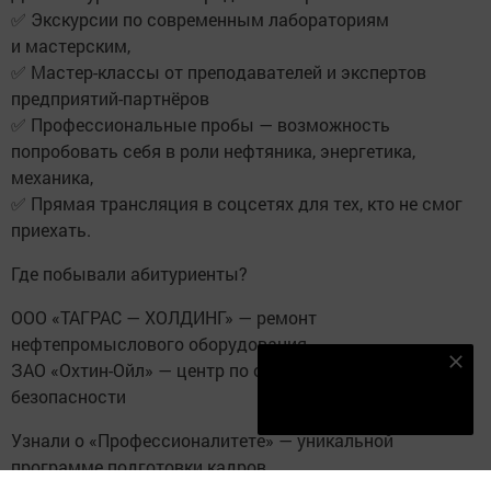
✅ Экскурсии по современным лабораториям
и мастерским,
✅ Мастер-классы от преподавателей и экспертов
предприятий-партнёров
✅ Профессиональные пробы — возможность
попробовать себя в роли нефтяника, энергетика,
механика,
✅ Прямая трансляция в соцсетях для тех, кто не смог
приехать.
Где побывали абитуриенты?
ООО «ТАГРАС — ХОЛДИНГ» — ремонт
нефтепромыслового оборудования
Наш YOUTUBE-КАНАЛ!
ЗАО «Охтин-Ойл» — центр по охране труда и технике
безопасности
Подписаться
Узнали о «Профессионалитете» — уникальной
программе подготовки кадров