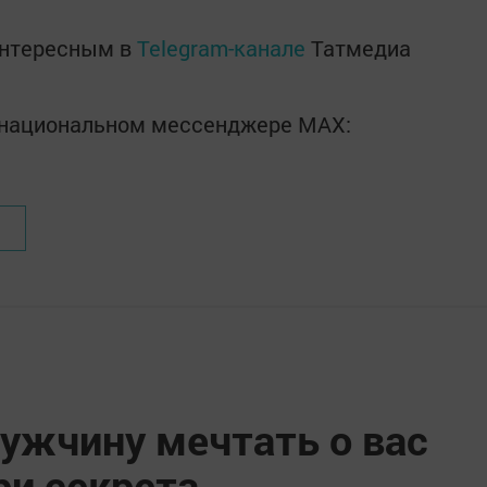
интересным в
Telegram-канале
Татмедиа
в национальном мессенджере MАХ:
ужчину мечтать о вас
ри секрета