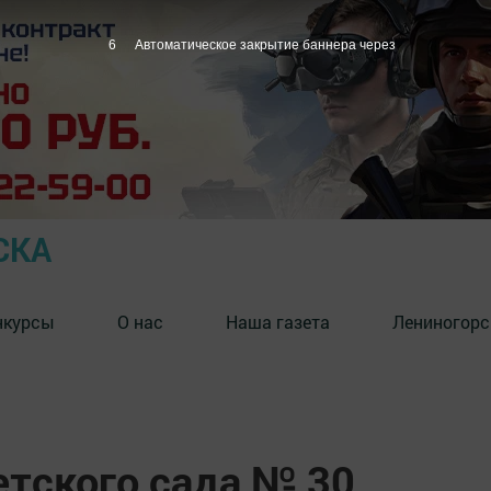
5
Автоматическое закрытие баннера через
СКА
нкурсы
О нас
Наша газета
Лениногорс
етского сада № 30