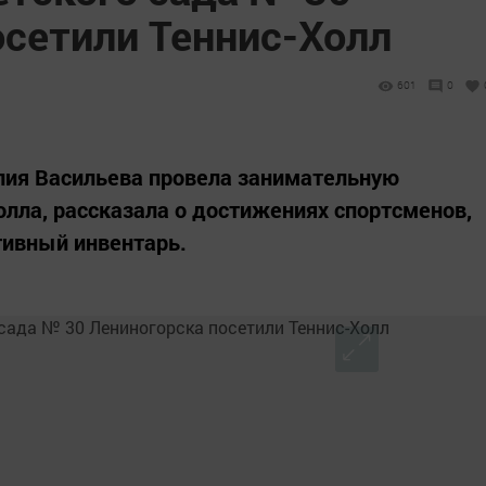
осетили Теннис-Холл
601
0
лия Васильева провела занимательную
олла, рассказала о достижениях спортсменов,
тивный инвентарь.