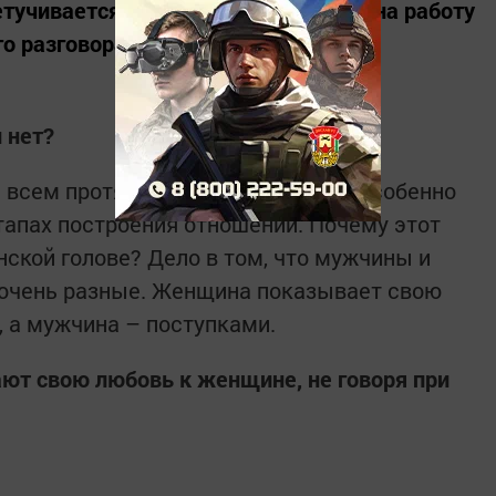
етучивается, когда мужчина уходит на работу
о разговора.
 нет?
 всем протяжении знакомства, но особенно
тапах построения отношений. Почему этот
нской голове? Дело в том, что мужчины и
очень разные. Женщина показывает свою
 а мужчина – поступками.
ют свою любовь к женщине, не говоря при