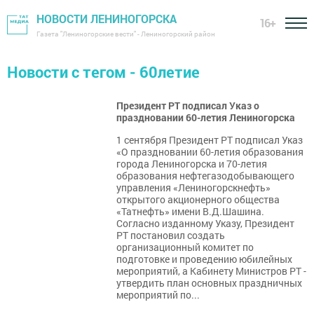
НОВОСТИ ЛЕНИНОГОРСКА
16+
Газета "Лениногорские вести" - Лениногорский район
Новости с тегом - 60летие
Президент РТ подписал Указ о
праздновании 60-летия Лениногорска
1 сентября Президент РТ подписал Указ
«О праздновании 60-летия образования
города Лениногорска и 70-летия
образования нефтегазодобывающего
управления «Лениногорскнефть»
открытого акционерного общества
«Татнефть» имени В.Д.Шашина.
Согласно изданному Указу, Президент
РТ постановил создать
организационный комитет по
подготовке и проведению юбилейных
мероприятий, а Кабинету Министров РТ -
утвердить план основных праздничных
мероприятий по...