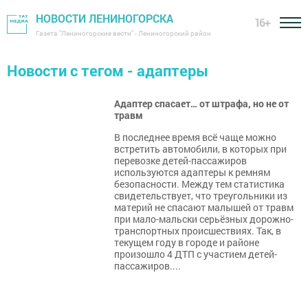
НОВОСТИ ЛЕНИНОГОРСКА
16+
Газета "Лениногорские вести" - Лениногорский район
Новости с тегом - адаптеры
Адаптер спасает… от штрафа, но не от
травм
В последнее время всё чаще можно
встретить автомобили, в которых при
перевозке детей-пассажиров
используются адаптеры к ремням
безопасности. Между тем статистика
свидетельствует, что треугольники из
материй не спасают малышей от травм
при мало-мальски серьёзных дорожно-
транспортных происшествиях. Так, в
текущем году в городе и районе
произошло 4 ДТП с участием детей-
пассажиров....