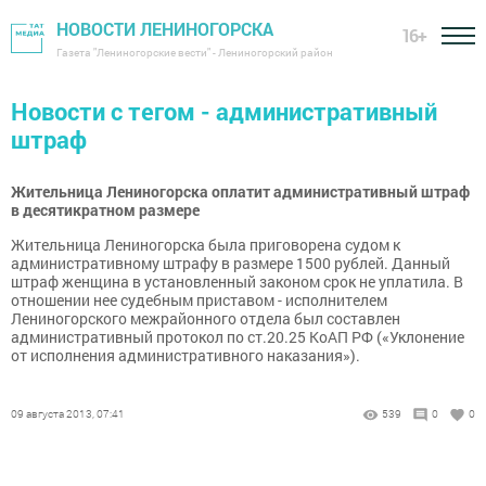
НОВОСТИ ЛЕНИНОГОРСКА
16+
Газета "Лениногорские вести" - Лениногорский район
Новости с тегом - административный
штраф
Жительница Лениногорска оплатит административный штраф
в десятикратном размере
Жительница Лениногорска была приговорена судом к
административному штрафу в размере 1500 рублей. Данный
штраф женщина в установленный законом срок не уплатила. В
отношении нее судебным приставом - исполнителем
Лениногорского межрайонного отдела был составлен
административный протокол по ст.20.25 КоАП РФ («Уклонение
от исполнения административного наказания»).
09 августа 2013, 07:41
539
0
0