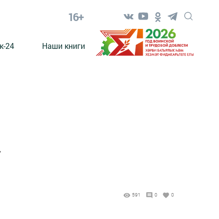
16+
к-24
Наши книги
,
591
0
0