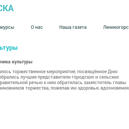
СКА
нкурсы
О нас
Наша газета
Лениногорс
льтуры
тника культуры
оялось торжественное мероприятие, посвящённое Дню
собрались лучшие представители городских и сельских
дравительной речью к ним обратилась заместитель главы
иновников торжества, пожелав им здоровья, вдохновения