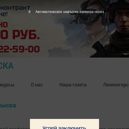
7
Автоматическое закрытие баннера через
СКА
нкурсы
О нас
Наша газета
Лениногорс
озыска
ой профессиональный праздник. Большинство, как водится