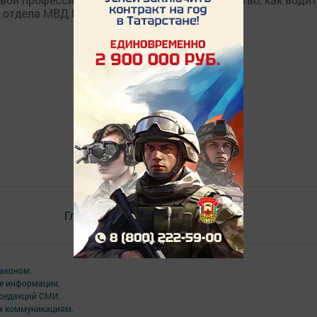
 отдела МВД РФ по Лениногорскому району.
Главная
Контакты
Разное
аконом.
ме информации,
 редакций СМИ.
ым коммуникациям.