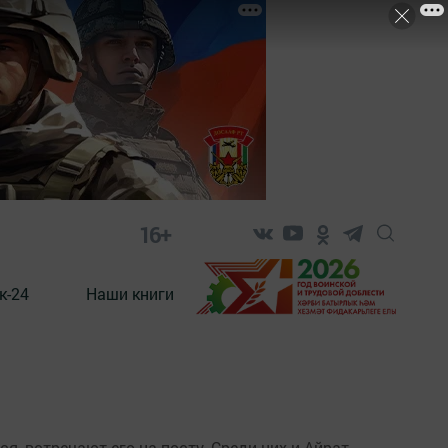
16+
к-24
Наши книги
, встречают его на посту. Среди них и Айрат